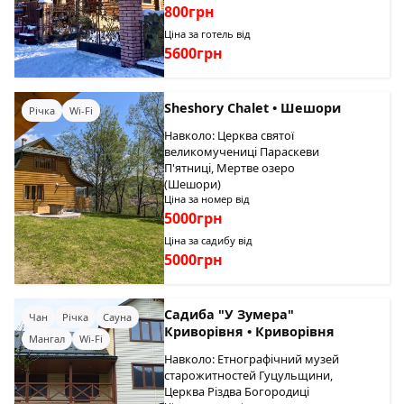
800грн
Ціна за готель від
5600грн
Sheshory Chalet • Шешори
Річка
Wi-Fi
Навколо: Церква святої
великомучениці Параскеви
П'ятниці, Мертве озеро
(Шешори)
Ціна за номер від
5000грн
Ціна за садибу від
5000грн
Садиба "У Зумера"
Чан
Річка
Сауна
Криворівня • Криворівня
Мангал
Wi-Fi
Навколо: Етнографічний музей
старожитностей Гуцульщини,
Церква Різдва Богородиці