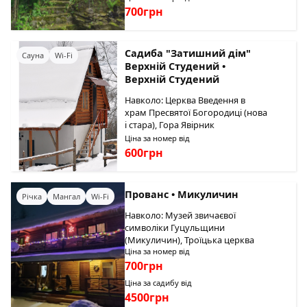
700грн
Садиба "Затишний дім"
Сауна
Wi-Fi
Верхній Студений •
Верхній Студений
Навколо: Церква Введення в
храм Пресвятої Богородиці (нова
і стара), Гора Явірник
Ціна за номер від
600грн
Прованс • Микуличин
Річка
Мангал
Wi-Fi
Навколо: Музей звичаєвої
символіки Гуцульщини
(Микуличин), Троїцька церква
Ціна за номер від
700грн
Ціна за садибу від
4500грн