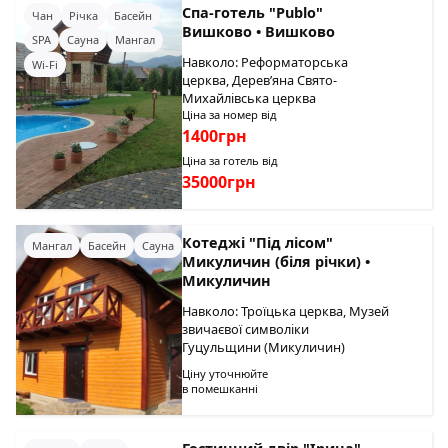
Спа-готель "Publo"
Чан
Річка
Басейн
Вишково • Вишково
SPA
Сауна
Мангал
Навколо: Реформаторська
Wi-Fi
церква, Дерев’яна Свято-
Михайлівська церква
Ціна за номер від
1400грн
Ціна за готель від
35000грн
Котеджі "Під лісом"
Мангал
Басейн
Сауна
Микуличин (біля річки) •
Микуличин
Навколо: Троїцька церква, Музей
звичаєвої символіки
Гуцульщини (Микуличин)
Ціну уточнюйте
в помешканні