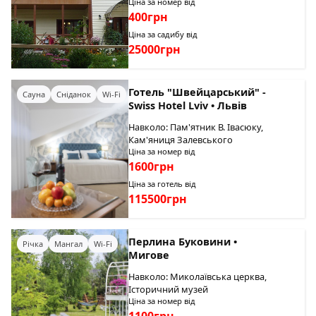
Ціна за номер від
400грн
Ціна за садибу від
25000грн
Готель "Швейцарський" -
Сауна
Сніданок
Wi-Fi
Swiss Hotel Lviv • Львів
Навколо: Пам'ятник В. Івасюку,
Кам'яниця Залевського
Ціна за номер від
1600грн
Ціна за готель від
115500грн
Перлина Буковини •
Річка
Мангал
Wi-Fi
Мигове
Навколо: Миколаївська церква,
Історичний музей
Ціна за номер від