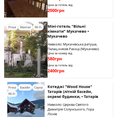
Ціна за готель від
2000грн
Міні-готель "Вільні
Річка
Мангал
Wi-Fi
кімнати" Мукачево •
Мукачево
Навколо: Мукачівська ратуша,
Палац князів Ракоці (Мукачево)
Ціна за номер від
580грн
Ціна за готель від
2400грн
Котеджі "Wood House"
Річка
Басейн
Сауна
Татарів (літній басейн,
Wi-Fi
окремі будинки, • Татарів
Навколо: Церква Святого
Димитрія Солунського, Гора
Ліснів