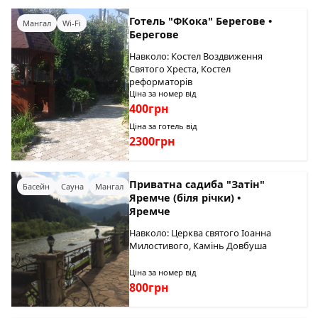
Готель "ФКока" Берегове •
Мангал
Wi-Fi
Берегове
Навколо: Костел Воздвиження
Святого Хреста, Костел
реформаторів
Ціна за номер від
400грн
Ціна за готель від
2300грн
Приватна садиба "Затін"
Басейн
Сауна
Мангал
Яремче (біля річки) •
Яремче
Навколо: Церква святого Іоанна
Милостивого, Камінь Довбуша
Ціна за номер від
800грн