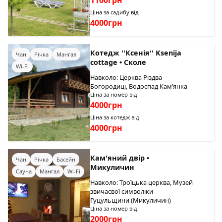
1100грн
Ціна за садибу від
4000грн
Котедж ''Ксенія'' Ksenija
Чан
Річка
Мангал
cottage • Сколе
Wi-Fi
Навколо: Церква Різдва
Богородиці, Водоспад Кам’янка
Ціна за номер від
4000грн
Ціна за котедж від
4000грн
Кам'яний двір •
Чан
Річка
Басейн
Микуличин
Сауна
Мангал
Wi-Fi
Навколо: Троїцька церква, Музей
звичаєвої символіки
Гуцульщини (Микуличин)
Ціна за номер від
2000грн