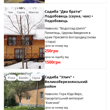
Садиба "Два брати"
Чан
Сауна
Мангал
Подобовець (сауна, чан) •
Подобовець
Навколо: "Водоспад Шипіт"
Пилипець, Церква Введення в
храм Пресвятої Богородиці (нова
і стара)
Ціна за номер від
250грн
Ціна за садибу від
1500грн
Садиба "Улич" •
Річка
Басейн
Сауна
Великоберезнянський
район
Навколо: Гора Юда Верх,
Закарпатський метеорит
"Княгиня"
Ціна за номер від