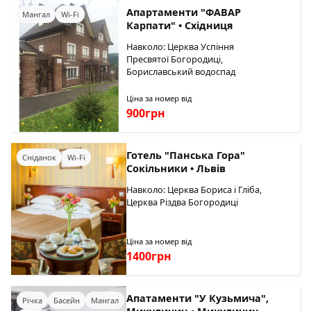
Апартаменти "ФАВАР
Мангал
Wi-Fi
Карпати" • Східниця
Навколо: Церква Успіння
Пресвятої Богородиці,
Бориславський водоспад
Ціна за номер від
900грн
Готель "Панська Гора"
Сніданок
Wi-Fi
Сокільники • Львів
Навколо: Церква Бориса і Гліба,
Церква Різдва Богородиці
Ціна за номер від
1400грн
Апатаменти "У Кузьмича",
Річка
Басейн
Мангал