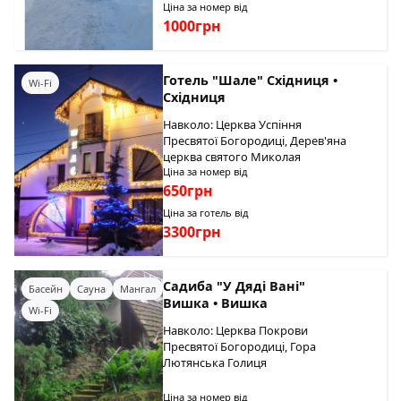
Ціна за номер від
1000грн
Готель "Шале" Східниця •
Wi-Fi
Східниця
Навколо: Церква Успіння
Пресвятої Богородиці, Дерев'яна
церква святого Миколая
Ціна за номер від
650грн
Ціна за готель від
3300грн
Садиба "У Дяді Вані"
Басейн
Сауна
Мангал
Вишка • Вишка
Wi-Fi
Навколо: Церква Покрови
Пресвятої Богородиці, Гора
Лютянська Голиця
Ціна за номер від