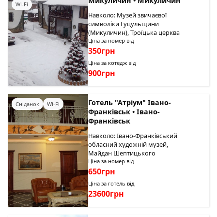
Микуличин • Микуличин
Wi-Fi
Навколо: Музей звичаєвої
символіки Гуцульщини
(Микуличин), Троїцька церква
Ціна за номер від
350грн
Ціна за котедж від
900грн
Готель "Атріум" Івано-
Сніданок
Wi-Fi
Франківськ • Івано-
Франківськ
Навколо: Івано-Франківський
обласний художній музей,
Майдан Шептицького
Ціна за номер від
650грн
Ціна за готель від
23600грн