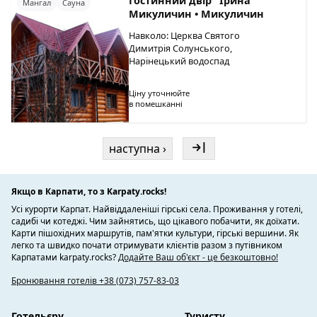
Гостинний двір "Ірина"
Мангал
Сауна
Микуличин • Микуличин
Навколо: Церква Святого
Димитрія Солунського,
Нарінецький водоспад
Ціну уточнюйте
в помешканні
наступна ›
Якщо в Карпати, то з Karpaty.rocks!
Усі курорти Карпат. Найвіддаленіші гірські села. Проживання у готелі,
садибі чи котеджі. Чим зайнятись, що цікавого побачити, як доїхати.
Карти пішохідних маршрутів, пам'ятки культури, гірські вершини. Як
легко та швидко почати отримувати клієнтів разом з путівником
Карпатами karpaty.rocks?
Додайте Ваш об'єкт - це безкоштовно!
Бронювання готелів +38 (073) 757-83-03
Готельєру
Туристу