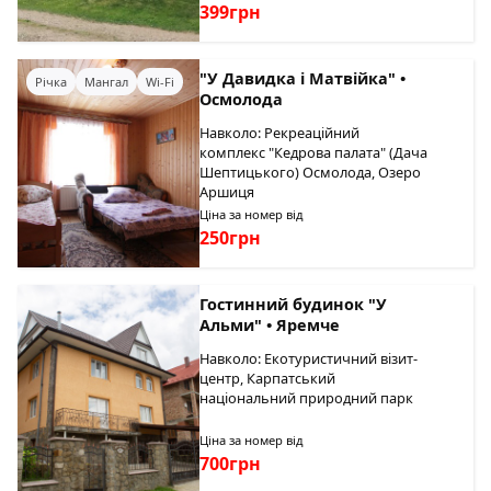
399грн
"У Давидка і Матвійка" •
Річка
Мангал
Wi-Fi
Осмолода
Навколо: Рекреаційний
комплекс "Кедрова палата" (Дача
Шептицького) Осмолода, Озеро
Аршиця
Ціна за номер від
250грн
Гостинний будинок "У
Альми" • Яремче
Навколо: Екотуристичний візит-
центр, Карпатський
національний природний парк
Ціна за номер від
700грн