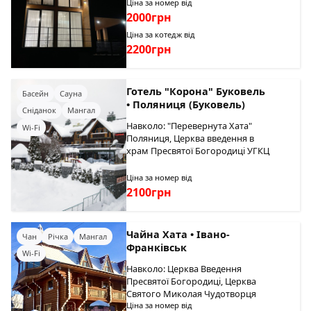
Ціна за номер від
2000грн
Ціна за котедж від
2200грн
Готель "Корона" Буковель
Басейн
Сауна
• Поляниця (Буковель)
Сніданок
Мангал
Навколо: "Перевернута Хата"
Wi-Fi
Поляниця, Церква введення в
храм Пресвятої Богородиці УГКЦ
Ціна за номер від
2100грн
Чайна Хата • Івано-
Чан
Річка
Мангал
Франківськ
Wi-Fi
Навколо: Церква Введення
Пресвятої Богородиці, Церква
Святого Миколая Чудотворця
Ціна за номер від