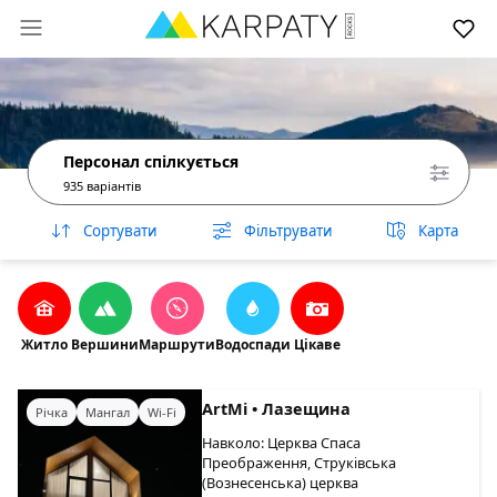
Персонал спілкується
935 варіантів
Сортувати
Фільтрувати
Карта
Житло
Вершини
Маршрути
Водоспади
Цікаве
ArtMi • Лазещина
Річка
Мангал
Wi-Fi
Навколо: Церква Спаса
Преображення, Струківська
(Вознесенська) церква