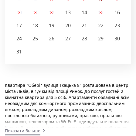
10
11
12
13
14
15
16
17
18
19
20
21
22
23
24
25
26
27
28
29
30
31
Квартира "Оберіг вулиця Ткацька 8" розташована в центрі
міста Львів, в 1,9 км від площі Ринок. До послуг гостей 2
кімнатна квартира для 5 осіб. Апартаменти обладнані всім
необхідним для комфортного проживання: двоспальним
ліжком, розкладним диваном, розкладним кріслом,
постільною білизною, рушниками, праскою, пральною
машиною, телевізором та Wi-Fi. Є індивідуальне опалення.
Кухня обладнана всіма необхідними меблями і побутовою
Показати більше
технікою для самостійного приготування їжі. Квартира