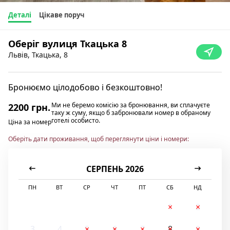
Деталі
Цікаве поруч
Оберіг вулиця Ткацька 8
Львів, Ткацька, 8
Бронюємо цілодобово і безкоштовно!
Ми не беремо комісію за бронювання, ви сплачуєте
2200 грн.
таку ж суму, якщо б забронювали номер в обраному
готелі особисто.
Ціна за номер
Оберіть дати проживання, щоб переглянути ціни і номери:
СЕРПЕНЬ 2026
ПН
ВТ
СР
ЧТ
ПТ
СБ
НД
1
2
3
4
5
6
7
8
9