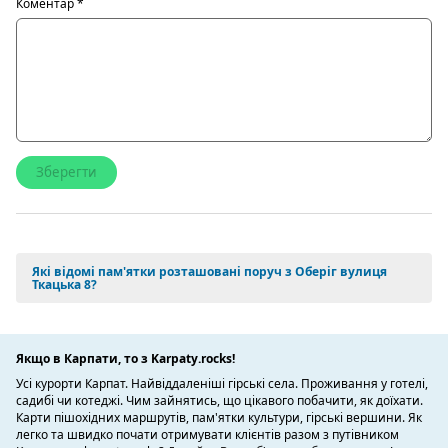
Коментар
*
Які відомі пам'ятки розташовані поруч з Оберіг вулиця
Ткацька 8?
Якщо в Карпати, то з Karpaty.rocks!
Усі курорти Карпат. Найвіддаленіші гірські села. Проживання у готелі,
садибі чи котеджі. Чим зайнятись, що цікавого побачити, як доїхати.
Карти пішохідних маршрутів, пам'ятки культури, гірські вершини. Як
легко та швидко почати отримувати клієнтів разом з путівником