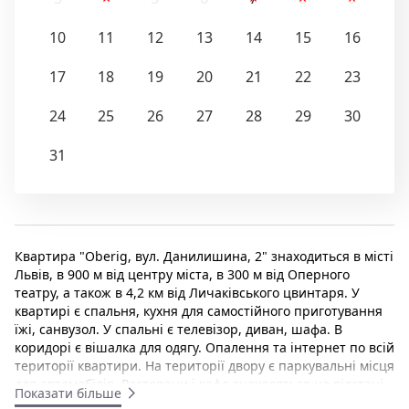
10
11
12
13
14
15
16
17
18
19
20
21
22
23
24
25
26
27
28
29
30
31
Квартира "Oberig, вул. Данилишина, 2" знаходиться в місті
Львів, в 900 м від центру міста, в 300 м від Оперного
театру, а також в 4,2 км від Личаківського цвинтаря. У
квартирі є спальня, кухня для самостійного приготування
їжі, санвузол. У спальні є телевізор, диван, шафа. В
коридорі є вішалка для одягу. Опалення та інтернет по всій
території квартири. На території двору є паркувальні місця
для автомобілів. Ресторани і кафе знаходяться на відстані
Показати більше
250 м від квартири. Подача холодної та гарячої води
7