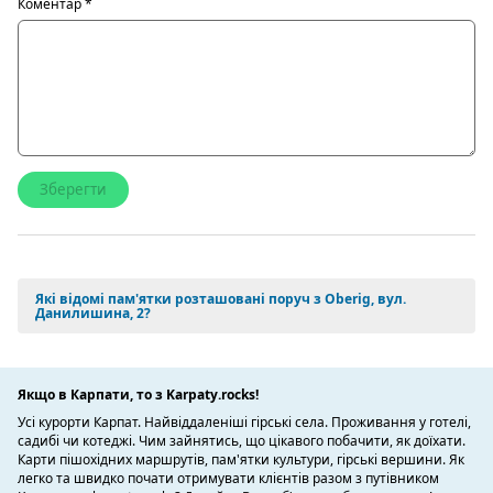
Коментар
*
Які відомі пам'ятки розташовані поруч з Oberig, вул.
Данилишина, 2?
Якщо в Карпати, то з Karpaty.rocks!
Усі курорти Карпат. Найвіддаленіші гірські села. Проживання у готелі,
садибі чи котеджі. Чим зайнятись, що цікавого побачити, як доїхати.
Карти пішохідних маршрутів, пам'ятки культури, гірські вершини. Як
легко та швидко почати отримувати клієнтів разом з путівником