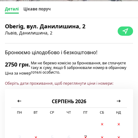
Деталі
Цікаве поруч
Oberig, вул. Данилишина, 2
Львів, Данилишина, 2
Бронюємо цілодобово і безкоштовно!
Ми не беремо комісію за бронювання, ви сплачуєте
2750 грн.
таку ж суму, якщо б забронювали номер в обраному
готелі особисто.
Ціна за номер
Оберіть дати проживання, щоб переглянути ціни і номери:
СЕРПЕНЬ 2026
ПН
ВТ
СР
ЧТ
ПТ
СБ
НД
1
2
3
4
5
6
7
8
9