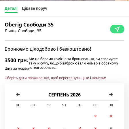
Деталі
Цікаве поруч
Оberig Свободи 35
Львів, Свободи, 35
Бронюємо цілодобово і безкоштовно!
Ми не беремо комісію за бронювання, ви сплачуєте
3500 грн.
таку ж суму, якщо б забронювали номер в обраному
готелі особисто.
Ціна за номер
Оберіть дати проживання, щоб переглянути ціни і номери:
СЕРПЕНЬ 2026
ПН
ВТ
СР
ЧТ
ПТ
СБ
НД
1
2
3
4
5
6
7
8
9