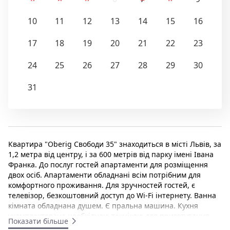
10
11
12
13
14
15
16
17
18
19
20
21
22
23
24
25
26
27
28
29
30
31
Квартира "Оberig Свободи 35" знаходиться в місті Львів, за
1,2 метра від центру, і за 600 метрів від парку імені Івана
Франка. До послуг гостей апартаменти для розміщення
двох осіб. Апартаменти обладнані всім потрібним для
комфортного проживання. Для зручностей гостей, є
телевізор, безкоштовний доступ до Wi-Fi інтернету. Ванна
кімната обладнана душем. Є пральна машина. Кухня
укомплектована необхідною технікою для приготування
Показати більше
їжі. Біля будинку є автостоянка. Апартаменти з виходом на
15