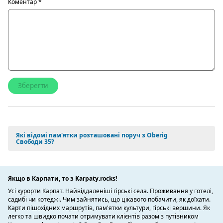
Коментар
*
Які відомі пам'ятки розташовані поруч з Оberig
Свободи 35?
Якщо в Карпати, то з Karpaty.rocks!
Усі курорти Карпат. Найвіддаленіші гірські села. Проживання у готелі,
садибі чи котеджі. Чим зайнятись, що цікавого побачити, як доїхати.
Карти пішохідних маршрутів, пам'ятки культури, гірські вершини. Як
легко та швидко почати отримувати клієнтів разом з путівником