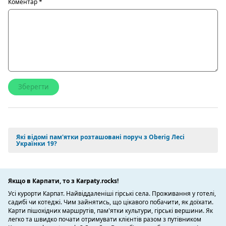
Коментар
*
Які відомі пам'ятки розташовані поруч з Oberig Лесі
Українки 19?
Якщо в Карпати, то з Karpaty.rocks!
Усі курорти Карпат. Найвіддаленіші гірські села. Проживання у готелі,
садибі чи котеджі. Чим зайнятись, що цікавого побачити, як доїхати.
Карти пішохідних маршрутів, пам'ятки культури, гірські вершини. Як
легко та швидко почати отримувати клієнтів разом з путівником