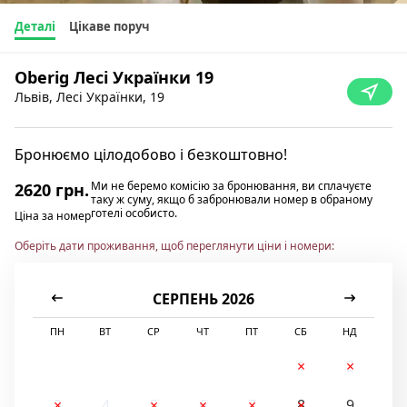
Деталі
Цікаве поруч
Oberig Лесі Українки 19
Львів, Лесі Українки, 19
Бронюємо цілодобово і безкоштовно!
Ми не беремо комісію за бронювання, ви сплачуєте
2620 грн.
таку ж суму, якщо б забронювали номер в обраному
готелі особисто.
Ціна за номер
Оберіть дати проживання, щоб переглянути ціни і номери:
СЕРПЕНЬ 2026
ПН
ВТ
СР
ЧТ
ПТ
СБ
НД
1
2
3
4
5
6
7
8
9