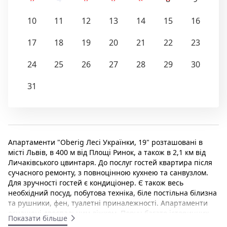
10
11
12
13
14
15
16
17
18
19
20
21
22
23
24
25
26
27
28
29
30
31
Апартаменти "Oberig Лесі Українки, 19" розташовані в
місті Львів, в 400 м від Площі Ринок, а також в 2,1 км від
Личаківського цвинтаря. До послуг гостей квартира після
сучасного ремонту, з повноцінною кухнею та санвузлом.
Для зручності гостей є кондиціонер. Є також весь
необхідний посуд, побутова техніка, біле постільна білизна
та рушники, фен, туалетні приналежності. Апартаменти
оснащені двоспальним ліжком. Поруч багато історичних
Показати більше
місць і кафе. У самому будинку є тематичний ресторан