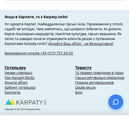
Якщо в Карпати, то з Karpaty.rocks!
Усі курорти Карпат. Найвіддаленіші гірські села. Проживання у готелі,
садибі чи котеджі. Чим зайнятись, що цікавого побачити, як доїхати.
Карти пішохідних маршрутів, пам'ятки культури, гірські вершини. Як
легко та швидко почати отримувати клієнтів разом з путівником
Карпатами karpaty.rocks?
Додайте Ваш об'єкт - це безкоштовно!
Бронювання готелів +38 (073) 757-83-03
Готельєру
Туристу
Умови співпраці
16 правил поведінки в горах
Про Karpaty.Rocks
Гірські рятувальні підрозділи
Додати об'єкт
Поради рятувальників
Кабінет готельєра
Цікаві місця
Контакти
Блог
Copyright @ 2010-2014 Karpaty.Rocks
×
Вибране
(0)