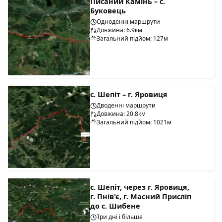
Писаний Камінь – с.
Буковець
Одноденні маршрути
Довжина: 6.9км
Загальний підйом: 127м
с. Шепіт – г. Яровиця
Дводенні маршрути
Довжина: 20.8км
Загальний підйом: 1021м
с. Шепіт, через г. Яровиця,
г. Пнів'є, г. Масний Присліп
до с. Шибене
Три дні і більше