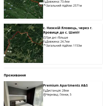
Довжина: 73.4км
Загальний підйом: 2571м
с. Нижній Яловець, через г.
Яровиця до с. Шипіт
Три дні і більше
Довжина: 24.7км
Загальний підйом: 1153м
Проживання
Premium Apartments A&S
Дистанція: 28км
Чернівці, Глінки, 5