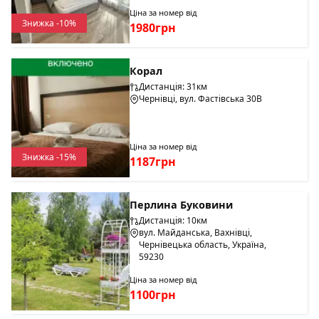
Ціна за номер від
Знижка -10%
1980грн
Корал
Дистанція: 31км
Чернівці, вул. Фастівська 30В
Ціна за номер від
Знижка -15%
1187грн
Перлина Буковини
Дистанція: 10км
вул. Майданська, Вахнівці,
Чернівецька область, Україна,
59230
Ціна за номер від
1100грн