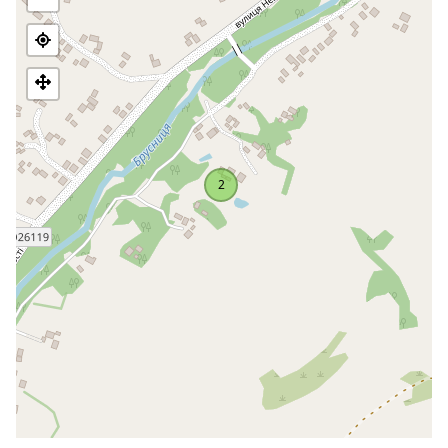
перекриття. Однак у ході реставрації церква зовсім
втратила всій первісний вигляд і тепер більше нагадує
новозбудовану дерев'яну церкву
Церква являє собою цікавий об'єкт з точки зору дерев'яної
архітектури Буковини. Її форми є перехідними від типово
буковинських архаїчних церков хатнього типу до
гуцульського. З хатнім типом її об'єднує довгий скатний дах,
а із більш новим гуцульським – купол над центральною
2
частиною храму.
Церква у Нижніх Станівцях
є перехідною ланкою від
храмів «хатнього» типу до храмів гуцульської школи.
Проте, на відміну від Успенської церкви в Валяві,
Миколаївський храм все ж більше наближений до споруд
«хатнього» типу і володіє традиційними для цього типу
рисами: високим скатним дахом з великим виносом, що
скриває низькі верхи бокових зрубів, входом з південної
сторони. Лише невеликий восьмерик з шатровим
завершенням над навою характеризує пам’ятку, як
перехідну ланку від безкупольних до більш складних
купольних храмів. Дах церкви – під бляхою, стіни обшиті