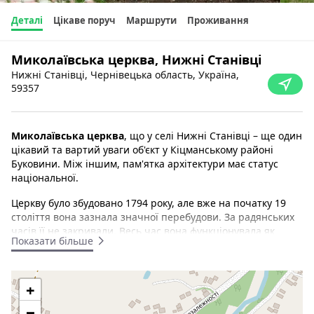
Деталі
Цікаве поруч
Маршрути
Проживання
Миколаївська церква, Нижні Станівці
Нижні Станівці, Чернівецька область, Україна,
59357
Миколаївська церква
, що у селі Нижні Станівці – ще один
цікавий та вартий уваги об'єкт у Кіцманському районі
Буковини. Між іншим, пам'ятка архітектури має статус
національної.
Церкву було збудовано 1794 року, але вже на початку 19
століття вона зазнала значної перебудови. За радянських
часів її не закривали. Весь час вона функціонувала як
Показати більше
парафіяльна церква для місцевої православної громади.
Кілька років тому силами громади села зробили ремонт,
замінили дошки і перекриття.
+
Нещодавно її дещо реставрували за рахунок місцевої
−
громади. Була замінена підлога та основні елементи