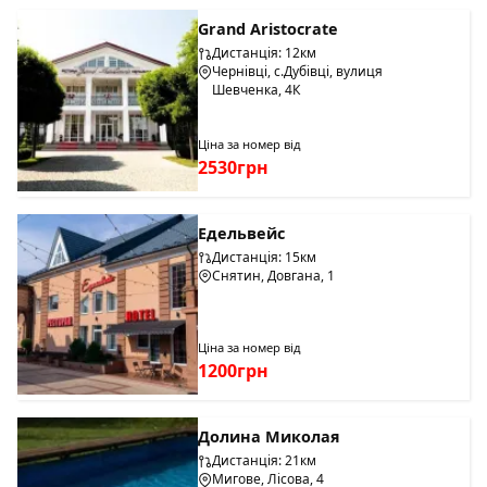
Grand Aristocrate
Дистанція: 12км
Чернівці, с.Дубівці, вулиця
Шевченка, 4К
Ціна за номер від
2530грн
Едельвейс
Дистанція: 15км
Снятин, Довгана, 1
Ціна за номер від
1200грн
Долина Миколая
Дистанція: 21км
Мигове, Лісова, 4