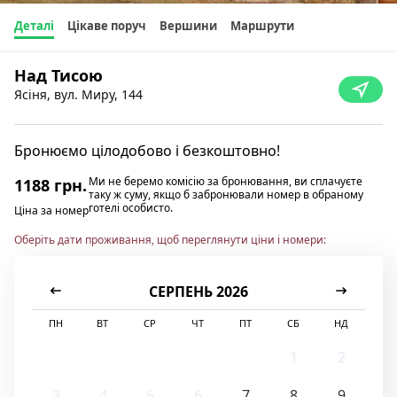
Деталі
Цікаве поруч
Вершини
Маршрути
Над Тисою
Ясіня, вул. Миру, 144
Бронюємо цілодобово і безкоштовно!
Ми не беремо комісію за бронювання, ви сплачуєте
1188 грн.
таку ж суму, якщо б забронювали номер в обраному
готелі особисто.
Ціна за номер
Оберіть дати проживання, щоб переглянути ціни і номери:
СЕРПЕНЬ 2026
ПН
ВТ
СР
ЧТ
ПТ
СБ
НД
1
2
3
4
5
6
7
8
9