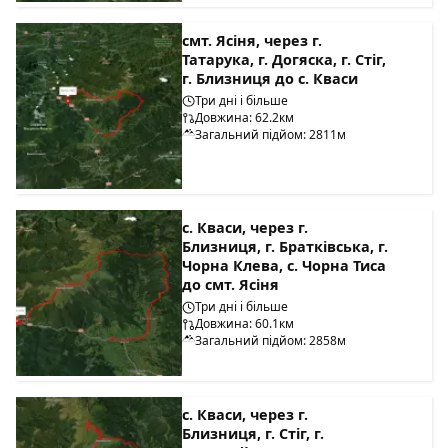
смт. Ясіня, через г.
Татарука, г. Догяска, г. Стіг,
г. Близниця до с. Кваси
Три дні і більше
Довжина: 62.2км
Загальний підйом: 2811м
с. Кваси, через г.
Близниця, г. Братківська, г.
Чорна Клева, с. Чорна Тиса
до смт. Ясіня
Три дні і більше
Довжина: 60.1км
Загальний підйом: 2858м
с. Кваси, через г.
Близниця, г. Стіг, г.