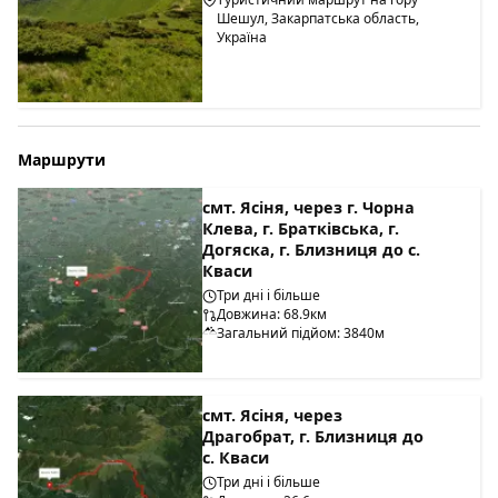
Шешул, Закарпатська область,
Україна
Маршрути
смт. Ясіня, через г. Чорна
Клева, г. Братківська, г.
Догяска, г. Близниця до с.
Кваси
Три дні і більше
Довжина: 68.9км
Загальний підйом: 3840м
смт. Ясіня, через
Драгобрат, г. Близниця до
с. Кваси
Три дні і більше