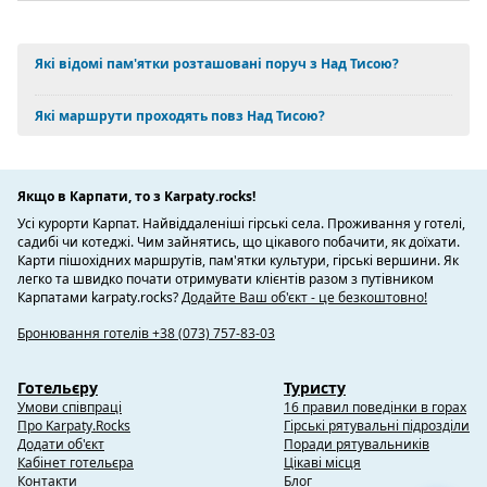
Які відомі пам'ятки розташовані поруч з Над Тисою?
Які маршрути проходять повз Над Тисою?
Якщо в Карпати, то з Karpaty.rocks!
Усі курорти Карпат. Найвіддаленіші гірські села. Проживання у готелі,
садибі чи котеджі. Чим зайнятись, що цікавого побачити, як доїхати.
Карти пішохідних маршрутів, пам'ятки культури, гірські вершини. Як
легко та швидко почати отримувати клієнтів разом з путівником
Карпатами karpaty.rocks?
Додайте Ваш об'єкт - це безкоштовно!
Бронювання готелів +38 (073) 757-83-03
Готельєру
Туристу
Умови співпраці
16 правил поведінки в горах
Про Karpaty.Rocks
Гірські рятувальні підрозділи
Додати об'єкт
Поради рятувальників
Кабінет готельєра
Цікаві місця
Контакти
Блог