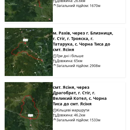
Довжина: 26.6км
Загальний підйом: 1670м
м. Рахів, через г. Близниця,
г. Стіг, г. Трояска, г.
Татарука, с. Чорна Тиса до
смт. Ясіня
Три дні і більше
Довжина: 65км
Загальний підйом: 2908м
смт. Ясіня, через
Драгобрат, г. Стіг, г.
Великий Котел, с. Чорна
Тиса до смт. Ясіня
Кільцеві маршрути
Довжина: 46.2км
Загальний підйом: 1533м