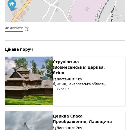
Як доїхати
Цікаве поруч
Струківська
(Вознесенська) церква,
Ясіня
Дистанція: 1км
Ясіня, Закарпатська область,
Україна
Церква Спаса
Преображення, Лазещина
Дистанція: 2км