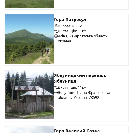
Гора Петросул
Висота 1855м
Дистанція: 11км
Ясіня, Закарпатська область,
Україна
Яблуницький перевал,
Яблуниця
Дистанція: 11км
Яблуниця, Івано-Франківська
область, Україна, 78592
Гора Великий Котел