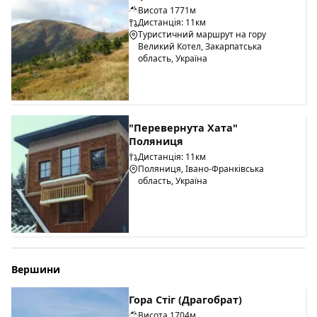
Висота 1771м
Дистанція: 11км
Туристичний маршрут на гору
Великий Котел, Закарпатська
область, Україна
"Перевернута Хата"
Поляниця
Дистанція: 11км
Поляниця, Івано-Франківська
область, Україна
Вершини
Гора Стіг (Драгобрат)
Висота 1704м