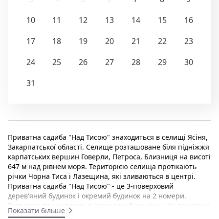
10
11
12
13
14
15
16
17
18
19
20
21
22
23
24
25
26
27
28
29
30
31
Приватна садиба "Над Тисою" знаходиться в селищі Ясіня,
Закарпатської області. Селище розташоване біля підніжжя
карпатських вершин Говерли, Петроса, Близниця на висоті
647 м над рівнем моря. Територією селища протікають
річки Чорна Тиса і Лазещина, які зливаються в центрі.
Приватна садиба "Над Тисою" - це 3-поверховий
дерев'яний будинок і окремий будинок на 2 номери.
Господарі проживають в окремому будиночку. На території
Показати більше
є дерев'яна альтанка, декоративний басейн, мангал,