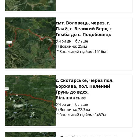
смт. Воловець, через. г.
Плай, г. Великий Верх, г.
Гемба до с. Подобовець
Три дні і більше
Довжина: 25км
Загальний підйом: 1516м
с. Скотарське, через пол.
Боржава, пол. Палений
Грунь до вдсх.
Вільшанське
Три дні і більше
Довжина: 72.3км
Загальний підйом: 3487м