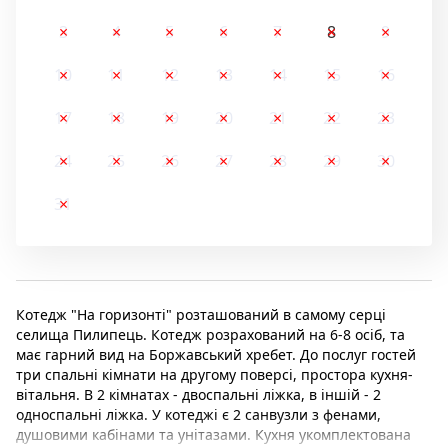
3
4
5
6
7
8
9
10
11
12
13
14
15
16
17
18
19
20
21
22
23
24
25
26
27
28
29
30
31
Котедж "На горизонті" розташований в самому серці
селища Пилипець. Котедж розрахований на 6-8 осіб, та
має гарний вид на Боржавський хребет. До послуг гостей
три спальні кімнати на другому поверсі, простора кухня-
вітальня. В 2 кімнатах - двоспальні ліжка, в іншій - 2
односпальні ліжка. У котеджі є 2 санвузли з фенами,
душовими кабінами та унітазами. Кухня укомплектована