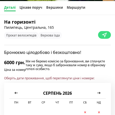
Деталі
Цікаве поруч
Вершини
Маршрути
На горизонті
Пилипець, Центральна, 165
Прокат велосипедів
Верхова їзда
Бронюємо цілодобово і безкоштовно!
Ми не беремо комісію за бронювання, ви сплачуєте
6000 грн.
таку ж суму, якщо б забронювали номер в обраному
готелі особисто.
Ціна за номер
Оберіть дати проживання, щоб переглянути ціни і номери:
СЕРПЕНЬ 2026
ПН
ВТ
СР
ЧТ
ПТ
СБ
НД
1
2