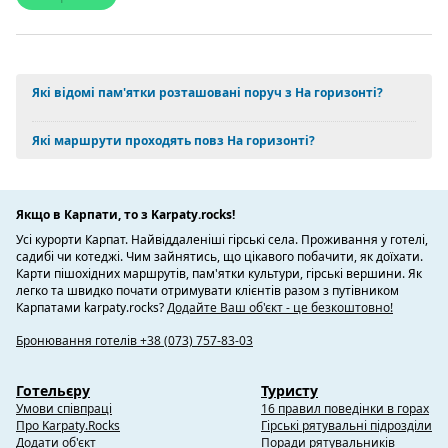
Які відомі пам'ятки розташовані поруч з На горизонті?
Які маршрути проходять повз На горизонті?
Якщо в Карпати, то з Karpaty.rocks!
Усі курорти Карпат. Найвіддаленіші гірські села. Проживання у готелі,
садибі чи котеджі. Чим зайнятись, що цікавого побачити, як доїхати.
Карти пішохідних маршрутів, пам'ятки культури, гірські вершини. Як
легко та швидко почати отримувати клієнтів разом з путівником
Карпатами karpaty.rocks?
Додайте Ваш об'єкт - це безкоштовно!
Бронювання готелів +38 (073) 757-83-03
Готельєру
Туристу
Умови співпраці
16 правил поведінки в горах
Про Karpaty.Rocks
Гірські рятувальні підрозділи
Додати об'єкт
Поради рятувальників