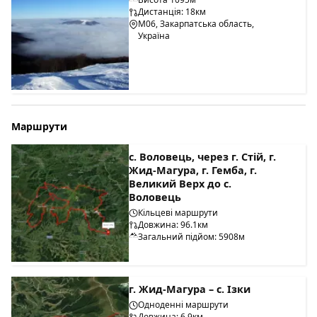
Дистанція: 18км
М06, Закарпатська область,
Україна
Маршрути
с. Воловець, через г. Стій, г.
Жид-Магура, г. Гемба, г.
Великий Верх до с.
Воловець
Кільцеві маршрути
Довжина: 96.1км
Загальний підйом: 5908м
г. Жид-Магура – с. Ізки
Одноденні маршрути
Довжина: 6.9км