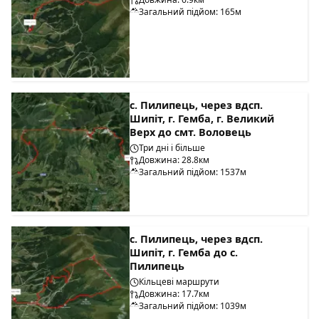
Загальний підйом: 165м
с. Пилипець, через вдсп.
Шипіт, г. Гемба, г. Великий
Верх до смт. Воловець
Три дні і більше
Довжина: 28.8км
Загальний підйом: 1537м
с. Пилипець, через вдсп.
Шипіт, г. Гемба до с.
Пилипець
Кільцеві маршрути
Довжина: 17.7км
Загальний підйом: 1039м