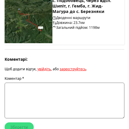
с. Подобовець, через вдсп.
Шипіт, г. Гемба, г. Жид-
Магура до с. Березняки
Дводенні маршрути
Довжина: 23.7км
Загальний підйом: 1198м
Коментарі:
Щоб додати відгук,
увійдіть
, або
зареєструйтесь
.
Коментар
*