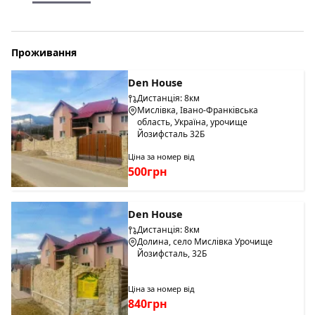
Проживання
Den House
Дистанція: 8км
Мислівка, Івано-Франківська
область, Україна, урочище
Йозифсталь 32Б
Ціна за номер від
500грн
Den House
Дистанція: 8км
Долина, село Мислівка Урочище
Йозифсталь, 32Б
Ціна за номер від
840грн