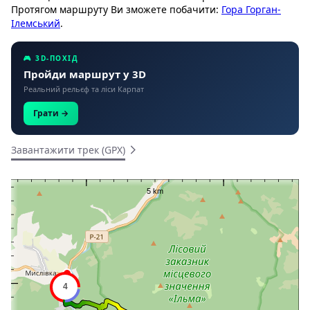
Протягом маршруту Ви зможете побачити:
Гора Горган-
Ілемський
.
🎮 3D-ПОХІД
Пройди маршрут у 3D
Реальний рельєф та ліси Карпат
Грати →
Завантажити трек (GPX)