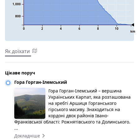
1,000
800
0
2
4
6
8
10
km
Як доїхати
Цікаве поруч
Гора Горган-Ілемський
Гора Горган-Ілемський – вершина
Українських Карпат, яка розташована
на хребті Аршиця Горганського
гірського масиву. Знаходиться на
кордоні двох районів Івано-
Франківської області: Рожнятівського та Долинського.
...
Докладніше