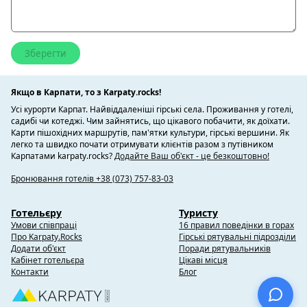
Якщо в Карпати, то з Karpaty.rocks!
Усі курорти Карпат. Найвіддаленіші гірські села. Проживання у готелі,
садибі чи котеджі. Чим зайнятись, що цікавого побачити, як доїхати.
Карти пішохідних маршрутів, пам'ятки культури, гірські вершини. Як
легко та швидко почати отримувати клієнтів разом з путівником
Карпатами karpaty.rocks?
Додайте Ваш об'єкт - це безкоштовно!
Бронювання готелів +38 (073) 757-83-03
Готельєру
Туристу
Умови співпраці
16 правил поведінки в горах
Про Karpaty.Rocks
Гірські рятувальні підрозділи
Додати об'єкт
Поради рятувальників
Кабінет готельєра
Цікаві місця
Контакти
Блог