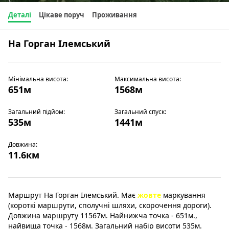
Деталі
Цікаве поруч
Проживання
На Горган Ілемський
Мінімальна висота:
Максимальна висота:
651м
1568м
Загальний підйом:
Загальний спуск:
535м
1441м
Довжина:
11.6км
Маршрут На Горган Ілемський. Має
жовте
маркування
(короткі маршрути, сполучні шляхи, скорочення дороги).
Довжина маршруту 11567м. Найнижча точка - 651м.,
найвища точка - 1568м. Загальний набір висоти 535м.