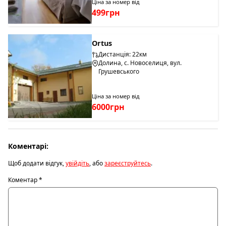
Ціна за номер від
499грн
Ortus
Дистанція: 22км
Долина, с. Новоселиця, вул.
Грушевського
Ціна за номер від
6000грн
Коментарі:
Щоб додати відгук,
увійдіть
, або
зареєструйтесь
.
Коментар
*