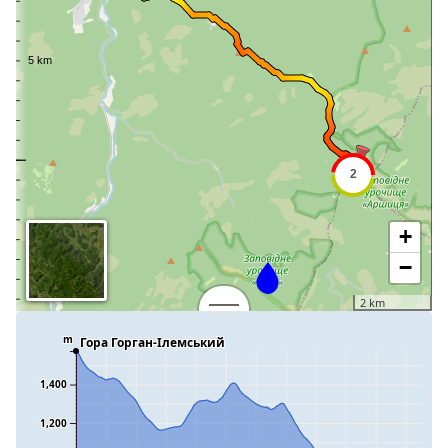
+
−
2 km
m
Гора Горган-Ілемський
1,400
1,200