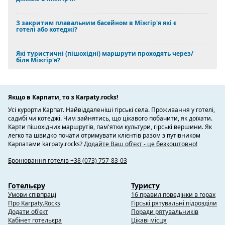
З закритим плавальним басейном в Міжгір'я які є
готелі або котеджі?
Які туристичні (пішохідні) маршрути проходять через/
біля Міжгір'я?
Якщо в Карпати, то з Karpaty.rocks!
Усі курорти Карпат. Найвіддаленіші гірські села. Проживання у готелі,
садибі чи котеджі. Чим зайнятись, що цікавого побачити, як доїхати.
Карти пішохідних маршрутів, пам'ятки культури, гірські вершини. Як
легко та швидко почати отримувати клієнтів разом з путівником
Карпатами karpaty.rocks?
Додайте Ваш об'єкт - це безкоштовно!
Бронювання готелів +38 (073) 757-83-03
Готельєру
Туристу
Умови співпраці
16 правил поведінки в горах
Про Karpaty.Rocks
Гірські рятувальні підрозділи
Додати об'єкт
Поради рятувальників
Кабінет готельєра
Цікаві місця