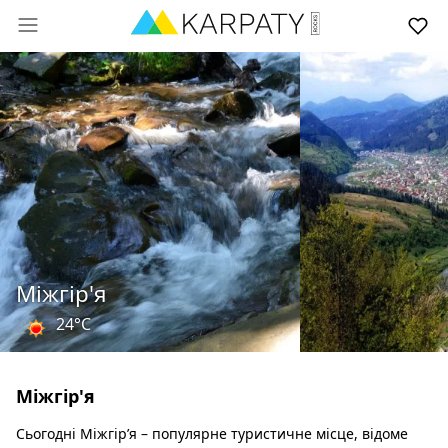
Міжгір'я
24°C
Міжгір'я
Сьогодні Міжгір’я – популярне туристичне місце, відоме