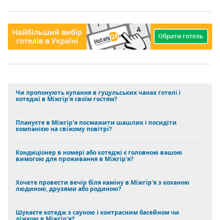
Чи пропонують купання в гуцульських чанах готелі і
котеджі в Міжгір'я своїм гостям?
Плануєте в Міжгір'я посмажити шашлик і посидіти
компанією на свіжому повітрі?
Кондиціонер в номері або котеджі є головною вашою
вимогою для проживання в Міжгір'я?
Хочете провести вечір біля каміну в Міжгір'я з коханою
людиною, друзями або родиною?
Шукаєте котедж з сауною і контрасним басейном чи
діжкою в Міжгір'я?