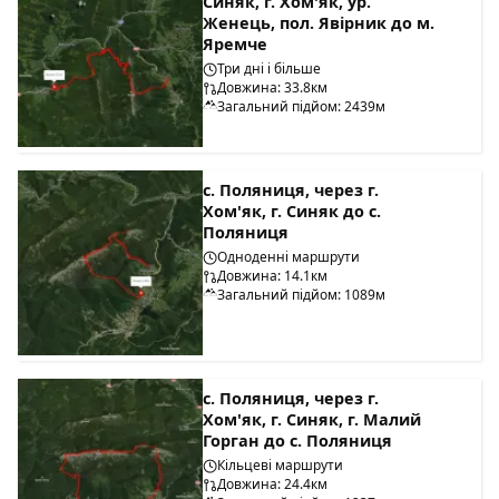
Синяк, г. Хом'як, ур.
Женець, пол. Явірник до м.
Яремче
Три дні і більше
Довжина: 33.8км
Загальний підйом: 2439м
с. Поляниця, через г.
Хом'як, г. Синяк до с.
Поляниця
Одноденні маршрути
Довжина: 14.1км
Загальний підйом: 1089м
с. Поляниця, через г.
Хом'як, г. Синяк, г. Малий
Горган до с. Поляниця
Кільцеві маршрути
Довжина: 24.4км