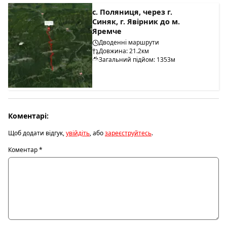
с. Поляниця, через г.
Синяк, г. Явірник до м.
Яремче
Дводенні маршрути
Довжина: 21.2км
Загальний підйом: 1353м
Коментарі:
Щоб додати відгук,
увійдіть
, або
зареєструйтесь
.
Коментар
*