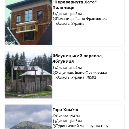
"Перевернута Хата"
Поляниця
Дистанція: 3км
Поляниця, Івано-Франківська
область, Україна
Яблуницький перевал,
Яблуниця
Дистанція: 5км
Яблуниця, Івано-Франківська
область, Україна, 78592
Гора Хом’як
Висота 1542м
Дистанція: 5км
Туристичний маршрут на гору