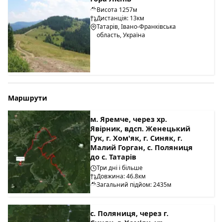
Висота 1257м
Дистанція: 13км
Татарів, Івано-Франківська
область, Україна
Маршрути
м. Яремче, через хр.
Явірник, вдсп. Женецький
Гук, г. Хом'як, г. Синяк, г.
Малий Горган, с. Поляниця
до с. Татарів
Три дні і більше
Довжина: 46.8км
Загальний підйом: 2435м
с. Поляниця, через г.