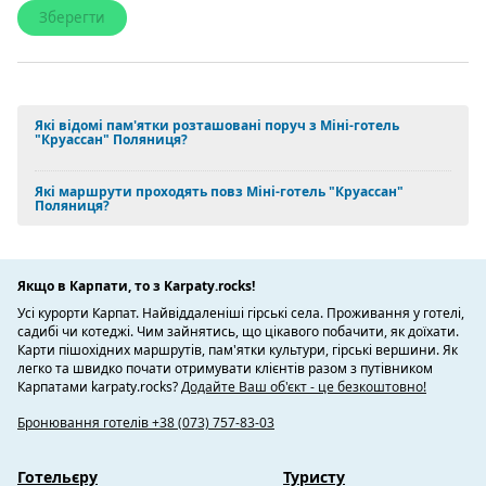
Які відомі пам'ятки розташовані поруч з Міні-готель
"Круассан" Поляниця?
Які маршрути проходять повз Міні-готель "Круассан"
Поляниця?
Якщо в Карпати, то з Karpaty.rocks!
Усі курорти Карпат. Найвіддаленіші гірські села. Проживання у готелі,
садибі чи котеджі. Чим зайнятись, що цікавого побачити, як доїхати.
Карти пішохідних маршрутів, пам'ятки культури, гірські вершини. Як
легко та швидко почати отримувати клієнтів разом з путівником
Карпатами karpaty.rocks?
Додайте Ваш об'єкт - це безкоштовно!
Бронювання готелів +38 (073) 757-83-03
Готельєру
Туристу