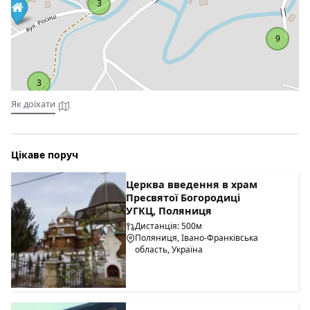
3
9
3
Як доїхати
Цікаве поруч
Церква введення в храм
Пресвятої Богородиці
УГКЦ, Поляниця
Дистанція: 500м
Поляниця, Івано-Франківська
область, Україна