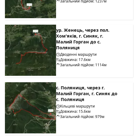
Загальний підйом: 1237м
ур. Женець, через пол.
Хом'яків, г. Синяк, г.
Малий Горган до с.
Поляниця
Дводенні маршрути
Довжина: 17.6км
Загальний підйом: 1114м
с. Поляниця, через г.
Малий Горган, г. Синяк до
с. Поляниця
Кільцеві маршрути
Довжина: 15.6км
Загальний підйом: 979м