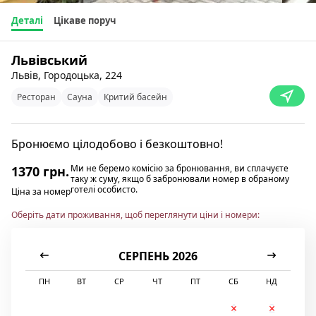
Деталі
Цікаве поруч
Львівський
Львів, Городоцька, 224
Ресторан
Сауна
Критий басейн
Бронюємо цілодобово і безкоштовно!
Ми не беремо комісію за бронювання, ви сплачуєте
1370 грн.
таку ж суму, якщо б забронювали номер в обраному
готелі особисто.
Ціна за номер
Оберіть дати проживання, щоб переглянути ціни і номери:
СЕРПЕНЬ 2026
ПН
ВТ
СР
ЧТ
ПТ
СБ
НД
1
2