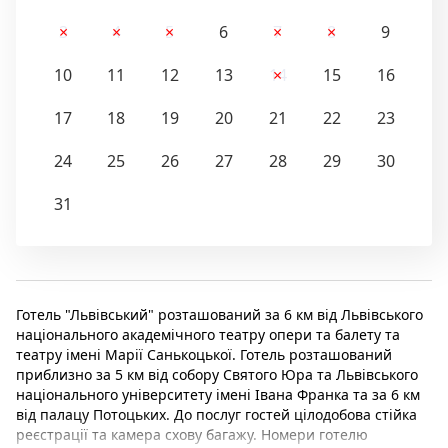
3
4
5
6
7
8
9
10
11
12
13
14
15
16
17
18
19
20
21
22
23
24
25
26
27
28
29
30
31
Готель "Львівський" розташований за 6 км від Львівського
національного академічного театру опери та балету та
театру імені Марії Санькоцької. Готель розташований
приблизно за 5 км від собору Святого Юра та Львівського
національного університету імені Івана Франка та за 6 км
від палацу Потоцьких. До послуг гостей цілодобова стійка
реєстрації та камера схову багажу. Номери готелю