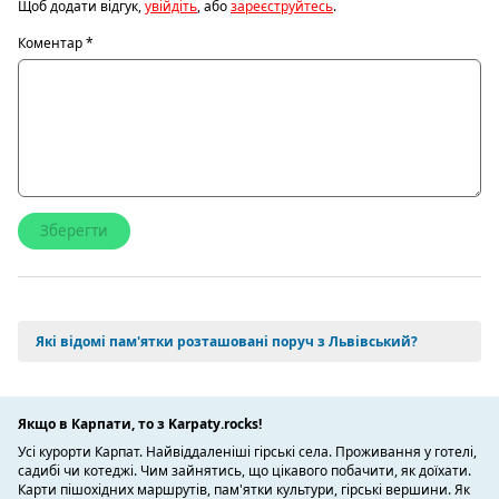
Щоб додати відгук,
увійдіть
, або
зареєструйтесь
.
Коментар
*
Які відомі пам'ятки розташовані поруч з Львівський?
Якщо в Карпати, то з Karpaty.rocks!
Усі курорти Карпат. Найвіддаленіші гірські села. Проживання у готелі,
садибі чи котеджі. Чим зайнятись, що цікавого побачити, як доїхати.
Карти пішохідних маршрутів, пам'ятки культури, гірські вершини. Як