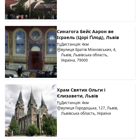
Синагога Бейс Аарон ве
Ісраель (Цорі Ґілод), Львів
Дистанція: 4км
вулиця Братів Міхновських, 4,
Львів, Львівська область,
Україна, 79000
Храм Святих Ольги і
Єлизавети, Львів
Дистанція: 4км
вулиця Городоцька, 127, Львів,
Львівська область, Україна