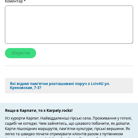
Коментар
*
Які відомі пам'ятки розташовані поруч з Lviv4U ул.
Креховская, 7-3?
Якщо в Карпати, то з Karpaty.rocks!
Усі курорти Карпат. Найвіддаленіші гірські села. Проживання у готелі,
садибі чи котеджі. Чим зайнятись, що цікавого побачити, як доїхати.
Карти пішохідних маршрутів, пам'ятки культури, гірські вершини. Як
легко та швидко почати отримувати клієнтів разом з путівником