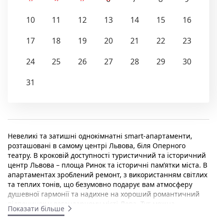
10
11
12
13
14
15
16
17
18
19
20
21
22
23
24
25
26
27
28
29
30
31
Невеликі та затишні однокімнатні smart-апартаменти,
розташовані в самому центрі Львова, біля Оперного
театру. В кроковій доступності туристичний та історичний
центр Львова – площа Ринок та історичні пам’ятки міста. В
апартаментах зроблений ремонт, з використанням світлих
та теплих тонів, що безумовно подарує вам атмосферу
душевної гармонії та надихне на хороший романтичний
відпочинок у легендарному місті Лева. Тут можна
Показати більше
розмістити до 2-х гостей, ідеальний бюджетний варіант