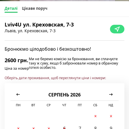
Деталі
Цікаве поруч
Lviv4U ул. Креховская, 7-3
Львів, ул. Креховская, 7-3
Бронюємо цілодобово і безкоштовно!
Ми не беремо комісію за бронювання, ви сплачуєте
2600 грн.
таку ж суму, якщо б забронювали номер в обраному
готелі особисто.
Ціна за номер
Оберіть дати проживання, щоб переглянути ціни і номери:
СЕРПЕНЬ 2026
ПН
ВТ
СР
ЧТ
ПТ
СБ
НД
1
2
3
4
5
6
7
8
9