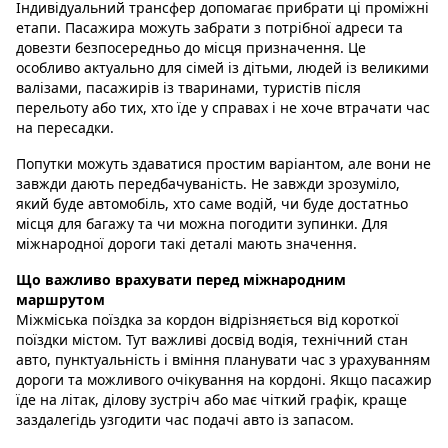
Індивідуальний трансфер допомагає прибрати ці проміжні
етапи. Пасажира можуть забрати з потрібної адреси та
довезти безпосередньо до місця призначення. Це
особливо актуально для сімей із дітьми, людей із великими
валізами, пасажирів із тваринами, туристів після
перельоту або тих, хто їде у справах і не хоче втрачати час
на пересадки.
Попутки можуть здаватися простим варіантом, але вони не
завжди дають передбачуваність. Не завжди зрозуміло,
який буде автомобіль, хто саме водій, чи буде достатньо
місця для багажу та чи можна погодити зупинки. Для
міжнародної дороги такі деталі мають значення.
Що важливо врахувати перед міжнародним
маршрутом
Міжміська поїздка за кордон відрізняється від короткої
поїздки містом. Тут важливі досвід водія, технічний стан
авто, пунктуальність і вміння планувати час з урахуванням
дороги та можливого очікування на кордоні. Якщо пасажир
їде на літак, ділову зустріч або має чіткий графік, краще
заздалегідь узгодити час подачі авто із запасом.