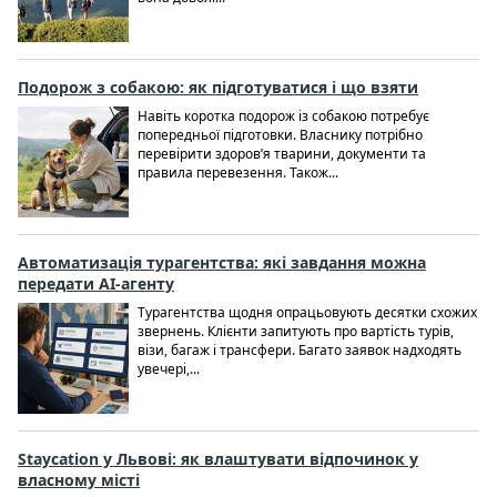
Подорож з собакою: як підготуватися і що взяти
Навіть коротка подорож із собакою потребує
попередньої підготовки. Власнику потрібно
перевірити здоров’я тварини, документи та
правила перевезення. Також...
Автоматизація турагентства: які завдання можна
передати AI-агенту
Турагентства щодня опрацьовують десятки схожих
звернень. Клієнти запитують про вартість турів,
візи, багаж і трансфери. Багато заявок надходять
увечері,...
Staycation у Львові: як влаштувати відпочинок у
власному місті