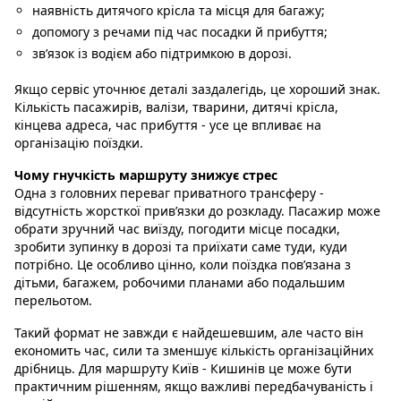
наявність дитячого крісла та місця для багажу;
допомогу з речами під час посадки й прибуття;
зв’язок із водієм або підтримкою в дорозі.
Якщо сервіс уточнює деталі заздалегідь, це хороший знак.
Кількість пасажирів, валізи, тварини, дитячі крісла,
кінцева адреса, час прибуття - усе це впливає на
організацію поїздки.
Чому гнучкість маршруту знижує стрес
Одна з головних переваг приватного трансферу -
відсутність жорсткої прив’язки до розкладу. Пасажир може
обрати зручний час виїзду, погодити місце посадки,
зробити зупинку в дорозі та приїхати саме туди, куди
потрібно. Це особливо цінно, коли поїздка пов’язана з
дітьми, багажем, робочими планами або подальшим
перельотом.
Такий формат не завжди є найдешевшим, але часто він
економить час, сили та зменшує кількість організаційних
дрібниць. Для маршруту Київ - Кишинів це може бути
практичним рішенням, якщо важливі передбачуваність і