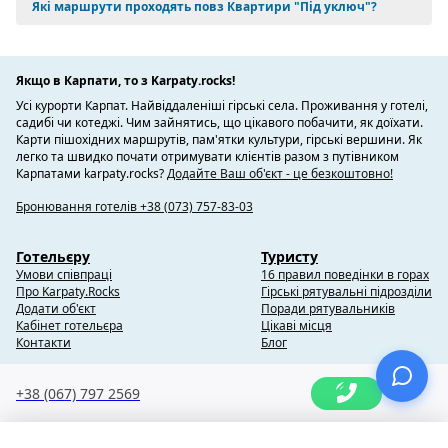
Які маршрути проходять повз Квартири "Під уключ"?
Якщо в Карпати, то з Karpaty.rocks!
Усі курорти Карпат. Найвіддаленіші гірські села. Проживання у готелі,
садибі чи котеджі. Чим зайнятись, що цікавого побачити, як доїхати.
Карти пішохідних маршрутів, пам'ятки культури, гірські вершини. Як
легко та швидко почати отримувати клієнтів разом з путівником
Карпатами karpaty.rocks?
Додайте Ваш об'єкт - це безкоштовно!
Бронювання готелів +38 (073) 757-83-03
Готельєру
Туристу
Умови співпраці
16 правил поведінки в горах
Про Karpaty.Rocks
Гірські рятувальні підрозділи
Додати об'єкт
Поради рятувальників
Кабінет готельєра
Цікаві місця
Контакти
Блог
+38 (067) 797 2569
Copyright @ 2010-2014 Karpaty.Rocks