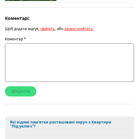
Коментарі:
Щоб додати відгук,
увійдіть
, або
зареєструйтесь
.
Коментар
*
Які відомі пам'ятки розташовані поруч з Квартири
"Під уключ"?