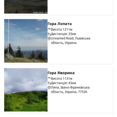
Гора Лопата
Висота 1211м
Дистанція: 33км
Unnamed Road, Львівська
область, Україна
Гора Яворина
Висота 1131м
Дистанція: 43км
Липа, Івано-Франківська
область, Україна, 77530