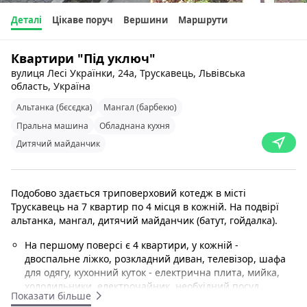
Деталі
Цікаве поруч
Вершини
Маршрути
Квартири "Під уключ"
вулиця Лесі Українки, 24а, Трускавець, Львівська
область, Україна
Альтанка (бєсєдка)
Мангал (барбекю)
Пральна машина
Обладнана кухня
Дитячий майданчик
Подобово здається триповерховий котедж в місті
Трускавець на 7 квартир по 4 місця в кожній. На подвірї
альтанка, мангал, дитячий майданчик (батут, гойдалка).
На першому поверсі є 4 квартири, у кожній -
двоспальне ліжко, розкладний диван, телевізор, шафа
для одягу, кухонний куток - електрична плита, мийка,
холодильники, електрочайник, необхідний посуд,
Показати більше
пральна машина; санвузол - туалет, умивальник, ванна.