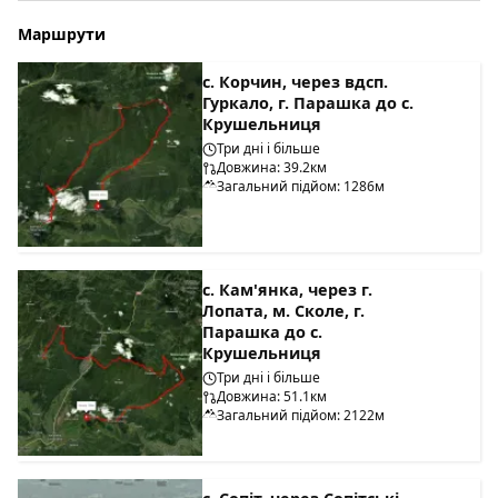
Маршрути
с. Корчин, через вдсп.
Гуркало, г. Парашка до с.
Крушельниця
Три дні і більше
Довжина: 39.2км
Загальний підйом: 1286м
с. Кам'янка, через г.
Лопата, м. Сколе, г.
Парашка до с.
Крушельниця
Три дні і більше
Довжина: 51.1км
Загальний підйом: 2122м