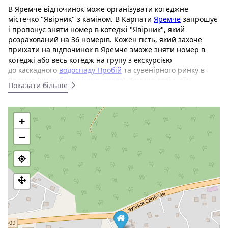
В Яремче відпочинок може організувати котеджне
містечко "Явірник" з каміном. В Карпати
Яремче
запрошує
і пропонує зняти номер в котеджі "Явірник", який
розрахований на 36 номерів. Кожен гість, який захоче
приїхати на відпочинок в Яремче зможе зняти номер в
котеджі або весь котедж на групу з екскурсією
до каскадного
водоспаду Пробій
та сувенірного ринку в
Яремче (чи
вибрати інше житло
). Там ще досі стоїть
Показати більше
відомий
ресторан-музей "Гуцульщина"
і починається
маркований маршрут на хребет Явірник від водоспаду
вгору.
+
Комплекс "Явірник" розташований на березі річки Прут, на
−
околиці Яремче на відстані 5 км від центру міста в
напрямку ГК Буковель. До котеджів зручний підїзд в 50 м
від головної дороги. До послуг гостей котеджі з чудовим
краєвидом на гори, сауна та устаткування для барбекю.
Відстань від закладу до гірськолижного підйомника Яремче
"Багрівець"- 2 км, до гірськолижного
курорту Буковель становить 35 км,
Ворохта
- 25
км,
Яблуниця
- 30 км.