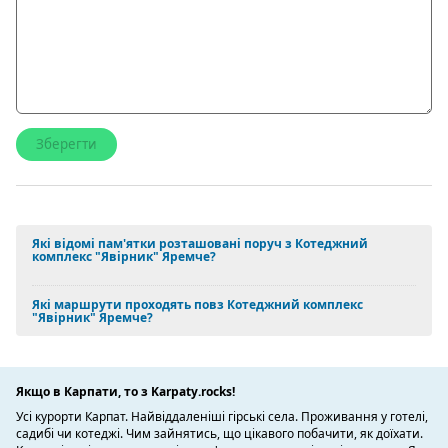
Які відомі пам'ятки розташовані поруч з Котеджний
комплекс "Явірник" Яремче?
Які маршрути проходять повз Котеджний комплекс
"Явірник" Яремче?
Якщо в Карпати, то з Karpaty.rocks!
Усі курорти Карпат. Найвіддаленіші гірські села. Проживання у готелі,
садибі чи котеджі. Чим зайнятись, що цікавого побачити, як доїхати.