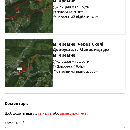
м. Яремче
Кільцеві маршрути
Довжина: 9.9км
Загальний підйом: 548м
м. Яремче, через Скелі
Довбуша, г. Маковиця до
м. Яремче
Кільцеві маршрути
Довжина: 10.4км
Загальний підйом: 575м
Коментарі:
Щоб додати відгук,
увійдіть
, або
зареєструйтесь
.
Коментар
*