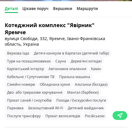
Деталі
Цікаве поруч
Вершини
Маршрути
Котеджний комплекс "Явірник"
Яремче
вулиця Свободи, 332, Яремче, Івано-Франківська
область, Україна
Верхова їзда
Дитячі канікули в Карпатах (дитячий табір)
Тури на позашляховиках
Сауна
Дерев'яні котеджі
Карпатський інтер'єр
Автономне опалення
Камін
Кабельне / Супутникове ТВ
Пральна машина
Сімейні номери
Обладнана кухня
Альтанка (бєсєдка)
Дво- або триразове харчування
Мангал (барбекю)
Прокат саней / сноутюбів
Походи / Екскурсійні послуги
Парковка
Безкоштовний Wi-Fi
Дитячий майданчик
Послуги трансферу
Прокат велосипедів
Російською