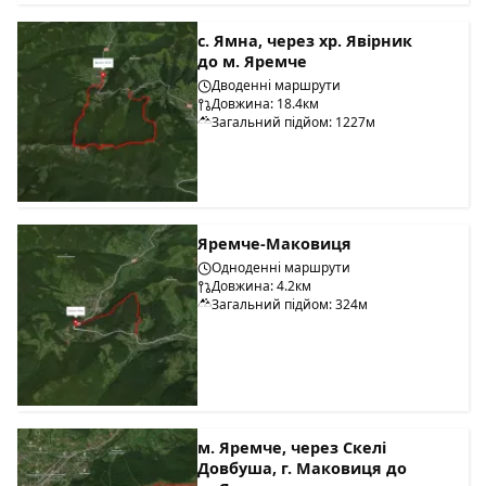
с. Ямна, через хр. Явірник
до м. Яремче
Дводенні маршрути
Довжина: 18.4км
Загальний підйом: 1227м
Яремче-Маковиця
Одноденні маршрути
Довжина: 4.2км
Загальний підйом: 324м
м. Яремче, через Скелі
Довбуша, г. Маковиця до