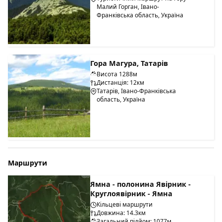
Малий Горган, Івано-
Франківська область, Україна
Гора Магура, Татарів
Висота 1288м
Дистанція: 12км
Татарів, Івано-Франківська
область, Україна
Маршрути
Ямна - полонина Явірник -
Круглоявірник - Ямна
Кільцеві маршрути
Довжина: 14.3км
Загальний підйом: 1077м