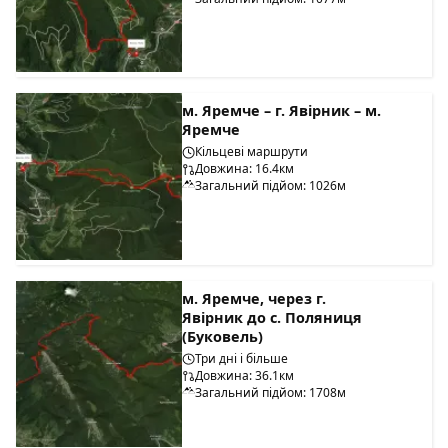
м. Яремче – г. Явірник – м.
Яремче
Кільцеві маршрути
Довжина: 16.4км
Загальний підйом: 1026м
м. Яремче, через г.
Явірник до с. Поляниця
(Буковель)
Три дні і більше
Довжина: 36.1км
Загальний підйом: 1708м