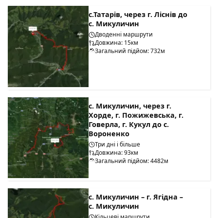
с.Татарів, через г. Ліснів до
с. Микуличин
Дводенні маршрути
Довжина: 15км
Загальний підйом: 732м
с. Микуличин, через г.
Хорде, г. Пожижевська, г.
Говерла, г. Кукул до с.
Вороненко
Три дні і більше
Довжина: 93км
Загальний підйом: 4482м
с. Микуличин – г. Ягідна –
с. Микуличин
Кільцеві маршрути