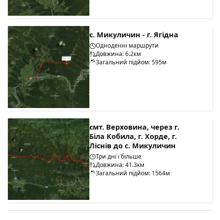
с. Микуличин - г. Ягідна
Одноденні маршрути
Довжина: 6.2км
Загальний підйом: 595м
смт. Верховина, через г.
Біла Кобила, г. Хорде, г.
Ліснів до с. Микуличин
Три дні і більше
Довжина: 41.3км
Загальний підйом: 1564м