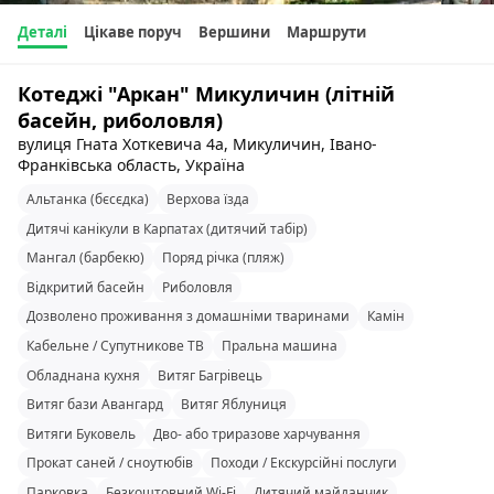
Деталі
Цікаве поруч
Вершини
Маршрути
Котеджі "Аркан" Микуличин (літній
басейн, риболовля)
вулиця Гната Хоткевича 4а, Микуличин, Івано-
Франківська область, Україна
Альтанка (бєсєдка)
Верхова їзда
Дитячі канікули в Карпатах (дитячий табір)
Мангал (барбекю)
Поряд річка (пляж)
Відкритий басейн
Риболовля
Дозволено проживання з домашніми тваринами
Камін
Кабельне / Супутникове ТВ
Пральна машина
Обладнана кухня
Витяг Багрівець
Витяг бази Авангард
Витяг Яблуниця
Витяги Буковель
Дво- або триразове харчування
Прокат саней / сноутюбів
Походи / Екскурсійні послуги
Парковка
Безкоштовний Wi-Fi
Дитячий майданчик