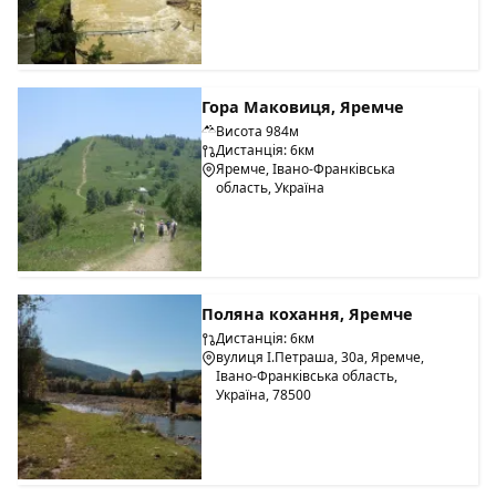
Гора Маковиця, Яремче
Висота 984м
Дистанція: 6км
Яремче, Івано-Франківська
область, Україна
Поляна кохання, Яремче
Дистанція: 6км
вулиця І.Петраша, 30а, Яремче,
Івано-Франківська область,
Україна, 78500