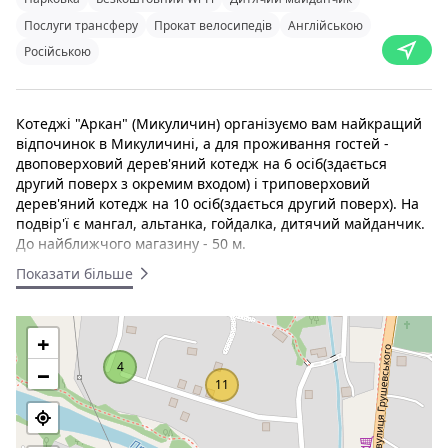
Послуги трансферу
Прокат велосипедів
Англійською
Російською
Котеджі "Аркан" (Микуличин) організуємо вам найкращий
відпочинок в Микуличині, а для проживання гостей -
двоповерховий дерев'яний котедж на 6 осіб(здається
другий поверх з окремим входом) і триповерховий
дерев'яний котедж на 10 осіб(здається другий поверх). На
подвір'ї є мангал, альтанка, гойдалка, дитячий майданчик.
До найближчого магазину - 50 м.
Показати більше
Двоповерховий котедж на 6 місць. На першому
поверсі - кухня (електроплита, холодильник,
електрочайник, мийка, посуд, стіл, розкладний диван,
+
телевізор), двомісна кімната (двоспальне ліжко, шафа
для одягу, телевізор, санвузол - душова кабіна, туалет,
4
−
умивальник). На другому поверсі - 2 двомісні кімнати
11
(двоспальне ліжко, шафа для одягу, телевізор, балкон,
санвузол - душова кабіна, туалет, умивальник).
Триповерховий будинок на 12 місць. На першому