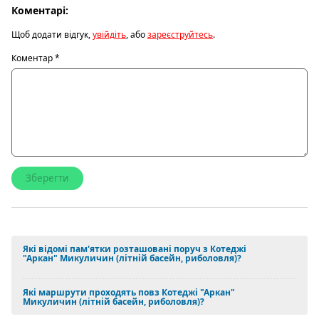
Коментарі:
Щоб додати відгук,
увійдіть
, або
зареєструйтесь
.
Коментар
*
Які відомі пам'ятки розташовані поруч з Котеджі
"Аркан" Микуличин (літній басейн, риболовля)?
Які маршрути проходять повз Котеджі "Аркан"
Микуличин (літній басейн, риболовля)?