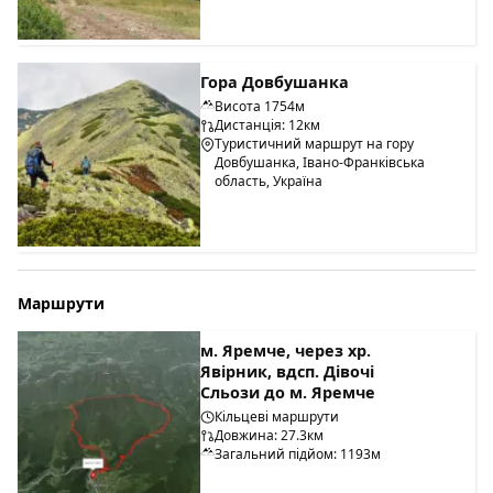
Гора Довбушанка
Висота 1754м
Дистанція: 12км
Туристичний маршрут на гору
Довбушанка, Івано-Франківська
область, Україна
Маршрути
м. Яремче, через хр.
Явірник, вдсп. Дівочі
Сльози до м. Яремче
Кільцеві маршрути
Довжина: 27.3км
Загальний підйом: 1193м