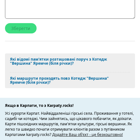
Які відомі пам'ятки розташовані поруч з Котедж
"Вершина" Яремче (біля річки)?
Які маршрути проходять повз Котедж "Вершина"
Яремче (біля річки)?
Якщо в Карпати, то з Karpaty.rocks!
Усі курорти Карпат. Найвіддаленіші гірські села. Проживання у готелі,
садибі чи котеджі. Чим зайнятись, що цікавого побачити, як доїхати.
Карти пішохідних маршрутів, пам'ятки культури, гірські вершини. Як
легко та швидко почати отримувати клієнтів разом з путівником
Карпатами karpaty.rocks?
Додайте Ваш об'єкт - це безкоштовно!