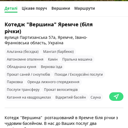
Деталі
Цікаве поруч
Вершини
Маршрути
Котедж "Вершина" Яремче (біля
річки)
вулиця Партизанська 57а, Яремче, Івано-
Франківська область, Україна
Альтанка (бєсєдка)
Мангал (барбекю)
Автономне опалення
Камін
Пральна машина
Обладнана кухня
Верхова їзда
Прокат саней / сноутюбів
Походи / Екскурсійні послуги
Парковка
Оренда лижного спорядження
Послуги трансферу
Прокат велосипедів
Катання на квадроциклах
Відкритий басейн
Сауна
Котедж "Вершина" розташований в Яремче біля річки з
чудовим басейном. В нас до Ваших послуг два