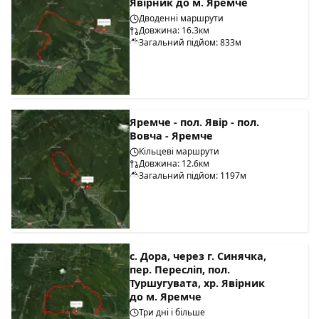
Явірник до м. Яремче
Дводенні маршрути
Довжина: 16.3км
Загальний підйом: 833м
Яремче - пол. Явір - пол.
Вовча - Яремче
Кільцеві маршрути
Довжина: 12.6км
Загальний підйом: 1197м
с. Дора, через г. Синячка,
пер. Пересліп, пол.
Туршугувата, хр. Явірник
до м. Яремче
Три дні і більше