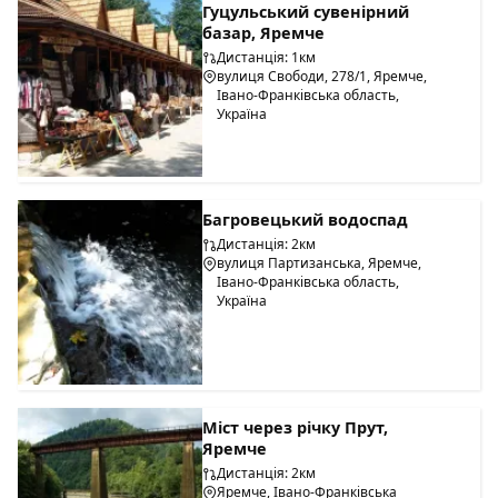
Гуцульський сувенірний
базар, Яремче
Дистанція: 1км
вулиця Свободи, 278/1, Яремче,
Івано-Франківська область,
Україна
Багровецький водоспад
Дистанція: 2км
вулиця Партизанська, Яремче,
Івано-Франківська область,
Україна
Міст через річку Прут,
Яремче
Дистанція: 2км
Яремче, Івано-Франківська