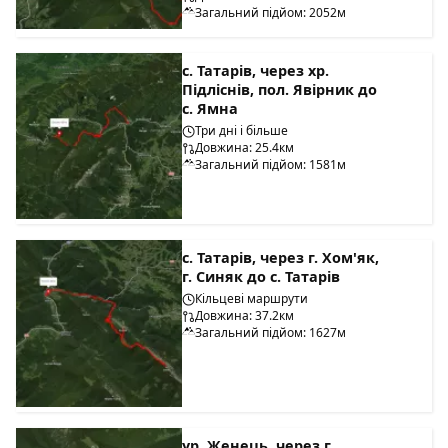
Загальний підйом: 2052м
с. Татарів, через хр.
Підліснів, пол. Явірник до
с. Ямна
Три дні і більше
Довжина: 25.4км
Загальний підйом: 1581м
с. Татарів, через г. Хом'як,
г. Синяк до с. Татарів
Кільцеві маршрути
Довжина: 37.2км
Загальний підйом: 1627м
ур. Женець, через г.