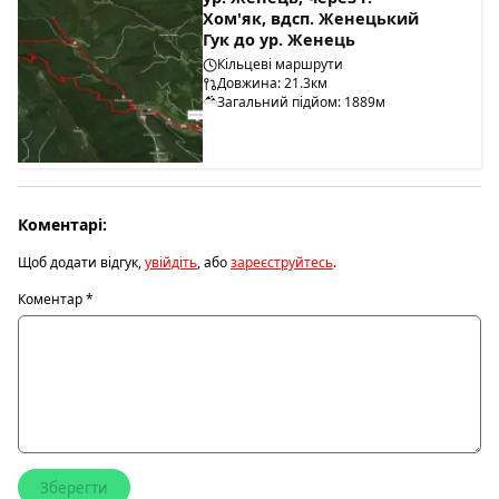
Хом'як, вдсп. Женецький
Гук до ур. Женець
Кільцеві маршрути
Довжина: 21.3км
Загальний підйом: 1889м
Коментарі:
Щоб додати відгук,
увійдіть
, або
зареєструйтесь
.
Коментар
*