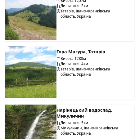
Висота 1257м
Дистанція: 3км
Татарів, Івано-Франківська
область, Україна
Гора Магура, Татарів
Висота 1288м
Дистанція: 4км
Татарів, Івано-Франківська
область, Україна
Нарінецький водоспад,
Микуличин
Дистанція: 5км
Микуличин, Івано-Франківська
область, Україна