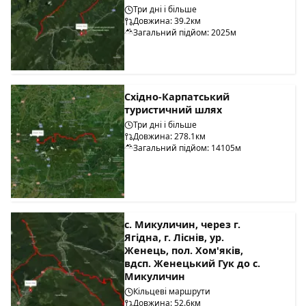
Три дні і більше
Довжина: 39.2км
Загальний підйом: 2025м
Східно-Карпатський
туристичний шлях
Три дні і більше
Довжина: 278.1км
Загальний підйом: 14105м
с. Микуличин, через г.
Ягідна, г. Ліснів, ур.
Женець, пол. Хом'яків,
вдсп. Женецький Гук до с.
Микуличин
Кільцеві маршрути
Довжина: 52.6км