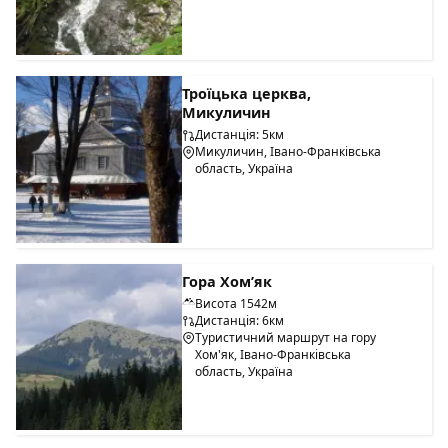
Троїцька церква,
Микуличин
Дистанція: 5км
Микуличин, Івано-Франківська
область, Україна
Гора Хом’як
Висота 1542м
Дистанція: 6км
Туристичний маршрут на гору
Хом'як, Івано-Франківська
область, Україна