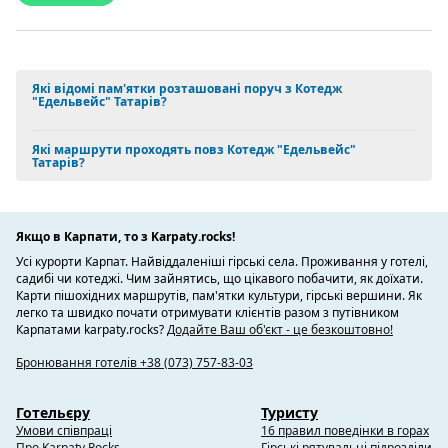
Які відомі пам'ятки розташовані поруч з Котедж
"Едельвейс" Татарів?
Які маршрути проходять повз Котедж "Едельвейс"
Татарів?
Якщо в Карпати, то з Karpaty.rocks!
Усі курорти Карпат. Найвіддаленіші гірські села. Проживання у готелі,
садибі чи котеджі. Чим зайнятись, що цікавого побачити, як доїхати.
Карти пішохідних маршрутів, пам'ятки культури, гірські вершини. Як
легко та швидко почати отримувати клієнтів разом з путівником
Карпатами karpaty.rocks?
Додайте Ваш об'єкт - це безкоштовно!
Бронювання готелів +38 (073) 757-83-03
Готельєру
Туристу
Умови співпраці
16 правил поведінки в горах
Про Karpaty.Rocks
Гірські рятувальні підрозділи