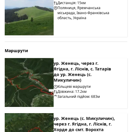
Дистанція: 15км
Поляниця, Яремчанська
міськрада, Івано-Франківська
область, Україна
Маршрути
ур. Женець, через г.
Ягідна, г. Ліснів, с. Татарів
до ур. Женець (с.
Микуличин)
Кільцеві маршрути
Довжина: 17.2км
Загальний підйом: 683м
ур. Женець (с. Микуличин),
через г. Ягідна, г. Ліснів, г.
Хорде до смт. Ворохта