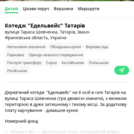
Деталі
Цікаве поруч
Вершини
Маршрути
Котедж "Едельвейс" Татарів
вулиця Тараса Шевченка, Татарів, Івано-
Франківська область, Україна
Автономне опалення
Обладнана кухня
Верхова їзда
Парковка
Оренда лижного спорядження
Послуги трансферу
Сауна
Англійською
Польською
Російською
Дерев'яний котедж "Едельвейс" на 6 осіб в селі Татарів на
вулиці Тараса Шевченка (три двомісні кімнати), з великою
територією в дуже затишному і тихому місці. За додаткову
плату харчування - домашня кухня.
Номерний фонд
Кімната №1 — двоспальне ліжко, розкладний диван,