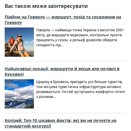
Вас також може заінтересувати
Підйом на Говерлу — маршрут, похід та сходження на
Говерлу
Говерла — найвища точка України з висотою 2061
метр, де маршрути марковані, контрольні пункти
працюють у сезон, а рельєф дозволяє обирати
складність під...
Найцікавіші локації, маршрути й місця для ночівлі в
Буковелі
Щороку в Буковель приїздить усе більше туристів,
тож місцева туристична інфраструктура активно
розвивається. Гостей зустрічають комфортні готелі
з різними...
Колізей: Топ-10 цікавих фактів, які ви не почуєте на
стандартній екскурсії