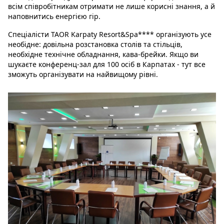
всім співробітникам отримати не лише корисні знання, а й
наповнитись енергією гір.
Спеціалісти TAOR Karpaty Resort&Spa**** організують усе
необідне: довільна розстановка столів та стільців,
необхідне технічне обладнання, кава-брейки. Якщо ви
шукаєте конференц-зал для 100 осіб в Карпатах - тут все
зможуть організувати на найвищому рівні.