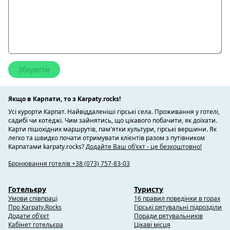
Якщо в Карпати, то з Karpaty.rocks!
Усі курорти Карпат. Найвіддаленіші гірські села. Проживання у готелі,
садибі чи котеджі. Чим зайнятись, що цікавого побачити, як доїхати.
Карти пішохідних маршрутів, пам'ятки культури, гірські вершини. Як
легко та швидко почати отримувати клієнтів разом з путівником
Карпатами karpaty.rocks?
Додайте Ваш об'єкт - це безкоштовно!
Бронювання готелів +38 (073) 757-83-03
Готельєру
Туристу
Умови співпраці
16 правил поведінки в горах
Про Karpaty.Rocks
Гірські рятувальні підрозділи
Додати об'єкт
Поради рятувальників
Кабінет готельєра
Цікаві місця