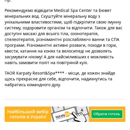
Рекомендуємо відвідати Medical Spa Center та Бювет
мінеральних вод. Скуштуйте мінеральну воду з
унікальними властивостями, щоб підкріпити свою імунну
систему, оздоровити організм та відпочити. Також для вас
доступні масажі для всього тіла, озонотерапія,
спелеотерапія, різноманітні розслабляючі ванни та СПА
програми. Різноманітні активні розваги, походи в гори,
квести, катання на конях та велосипеді не дозволять
засумувати нікому! А для найсміливіших є можливість
навіть замовити політ на повітряній кулі.
TAOR Karpaty Resort&Spa**** - місце, де кожен знайде
щось прекрасне для себе, відпочити, надихнутись та
набратись командного духу.