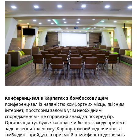
Конференц-зал в Карпатах з бомбосховищем
Конференц-зал із наявністю комфортних місць, якісним
інтернет, просторим залом з усім необхідним
спорядженням - це справжня знахідка посеред гір.
Організація тут будь-якої події чи бізнес-заходу принесе
задоволення колективу. Корпоративний відпочинок та
тімбілдинг пройдуть в приємній атмосфері та дозволять