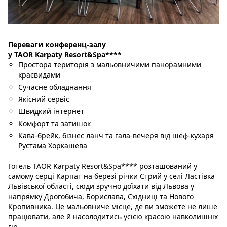
Переваги конференц-залу
у TAOR Karpaty Resort&Spa****
Простора територія з мальовничими панорамними
краєвидами
Сучасне обладнання
Якісний сервіс
Швидкий інтернет
Комфорт та затишок
Кава-брейк, бізнес ланч та гала-вечеря від шеф-кухаря
Рустама Хоркашева
Готель TAOR Karpaty Resort&Spa**** розташований у
самому серці Карпат на березі річки Стрий у селі Ластівка
Львівської області, сюди зручно доїхати від Львова у
напрямку Дрогобича, Борислава, Східниці та Нового
Кропивника. Це мальовниче місце, де ви зможете не лише
працювати, але й насолодитись усією красою навколишніх
гір.