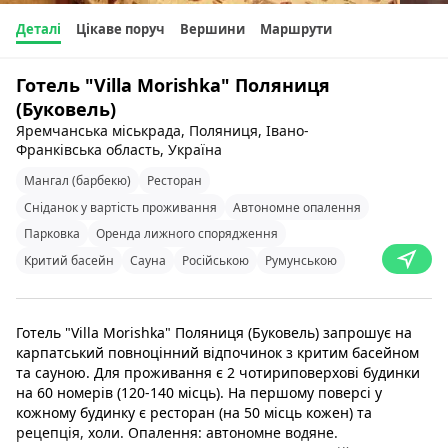
Деталі
Цікаве поруч
Вершини
Маршрути
Готель "Villa Morishka" Поляниця
(Буковель)
Яремчанська міськрада, Поляниця, Івано-
Франківська область, Україна
Мангал (барбекю)
Ресторан
Сніданок у вартість проживання
Автономне опалення
Парковка
Оренда лижного спорядження
Критий басейн
Сауна
Російською
Румунською
Готель "Villa Morishka" Поляниця (Буковель) запрошує на
карпатський повноцінний відпочинок з критим басейном
та сауною. Для проживання є 2 чотириповерхові будинки
на 60 номерів (120-140 місць). На першому поверсі у
кожному будинку є ресторан (на 50 місць кожен) та
рецепція, холи. Опалення: автономне водяне.