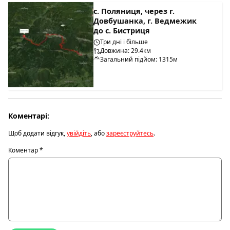
с. Поляниця, через г.
Довбушанка, г. Ведмежик
до с. Бистриця
Три дні і більше
Довжина: 29.4км
Загальний підйом: 1315м
Коментарі:
Щоб додати відгук,
увійдіть
, або
зареєструйтесь
.
Коментар
*