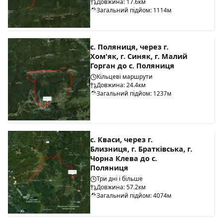
Довжина: 17.6км
Загальний підйом: 1114м
с. Поляниця, через г.
Хом'як, г. Синяк, г. Малий
Горган до с. Поляниця
Кільцеві маршрути
Довжина: 24.4км
Загальний підйом: 1237м
с. Кваси, через г.
Близниця, г. Братківська, г.
Чорна Клева до с.
Поляниця
Три дні і більше
Довжина: 57.2км
Загальний підйом: 4074м