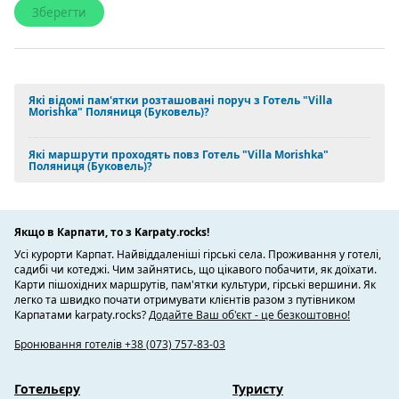
Які відомі пам'ятки розташовані поруч з Готель "Villa
Morishka" Поляниця (Буковель)?
Які маршрути проходять повз Готель "Villa Morishka"
Поляниця (Буковель)?
Якщо в Карпати, то з Karpaty.rocks!
Усі курорти Карпат. Найвіддаленіші гірські села. Проживання у готелі,
садибі чи котеджі. Чим зайнятись, що цікавого побачити, як доїхати.
Карти пішохідних маршрутів, пам'ятки культури, гірські вершини. Як
легко та швидко почати отримувати клієнтів разом з путівником
Карпатами karpaty.rocks?
Додайте Ваш об'єкт - це безкоштовно!
Бронювання готелів +38 (073) 757-83-03
Готельєру
Туристу