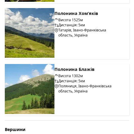
Полонина Хом’яків
Висота 1525м
Дистанція: 5км
Татарів, Івано-Франківська
область, Україна
Полонина Блажів
Висота 1302м
Дистанція: 5км
Поляниця, Івано-Франківська
область, Україна
Вершини