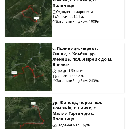
Поляниця
Одноденні маршрути
Довжина: 14.1км
Загальний підйом: 1089м
с. Поляниця, через г.
Синяк, г. Хом'як, ур.
Женець, пол. Явірник до м.
Яремче
Три дні і більше
Довжина: 33.8км
Загальний підйом: 2439м
ур. Женець, через пол.
Хом'яків, г. Синяк, г.
Малий Горган до с.
Поляниця
Дводенні маршрути