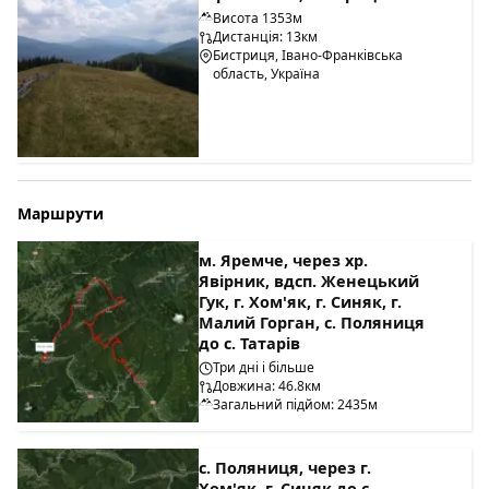
Висота 1353м
Дистанція: 13км
Бистриця, Івано-Франківська
область, Україна
Маршрути
м. Яремче, через хр.
Явірник, вдсп. Женецький
Гук, г. Хом'як, г. Синяк, г.
Малий Горган, с. Поляниця
до с. Татарів
Три дні і більше
Довжина: 46.8км
Загальний підйом: 2435м
с. Поляниця, через г.
Хом'як, г. Синяк до с.