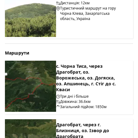
Дистанція: 12км
Туристичний маршрут на гору
Чорна Клева, Закарпатська
область, Україна
Маршрути
с. Чорна Тиса, через
Драгобрат, оз.
Ворожеська, оз. Догяска,
оз. Апшинець, г. Стіг до с.
Кваси
Три дні і більше
Довжина: 36.6км
Загальний підйом: 1850м
Драгобрат, через г.
Близниця, оз. Ізвор до
Драгобрата