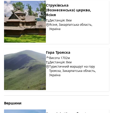
Струківська
(Вознесенська) церква,
Ясіня
Дистанція: 8км
Ясіня, Закарпатська область,
Україна
Гора Трояска
Висота 1702м
Дистанція: 8км
Туристичний маршрут на гору
Трояска, Закарпатська область,
Україна
Вершини