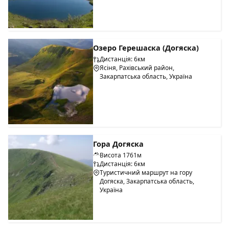
Озеро Герешаска (Догяска)
Дистанція: 6км
Ясіня, Рахівський район,
Закарпатська область, Україна
Гора Догяска
Висота 1761м
Дистанція: 6км
Туристичний маршрут на гору
Догяска, Закарпатська область,
Україна