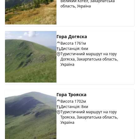
Великий Котел, Закарпатська
область, Україна
Гора Догяска
Висота 1761м
Дистанція: 6км
Туристичний маршрут на гору
Догяска, Закарпатська область,
Україна
Гора Трояска
Висота 1702м
Дистанція: 8км
Туристичний маршрут на гору
Трояска, Закарпатська область,
Україна