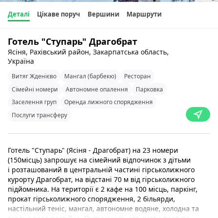
Деталі
Цікаве поруч
Вершини
Маршрути
Готель "Ступарь" Драгобрат
Ясіня, Рахівський район, Закарпатська область,
Україна
Витяг Жденієво
Мангал (барбекю)
Ресторан
Сімейні номери
Автономне опалення
Парковка
Заселення груп
Оренда лижного спорядження
Послуги трансферу
Готель "Ступарь" (Ясіня - Драгобрат) на 23 номери
(150місць) запрошує на сімейний відпочинок з дітьми
і розташований в центральній частині гірськолижного
курорту Драгобрат, на відстані 70 м від гірськолижного
підйомника. На території є 2 кафе на 100 місць, паркінг,
прокат гірськолижного спорядження, 2 більярди,
настільний теніс, мангал, автономне водяне, холодна та