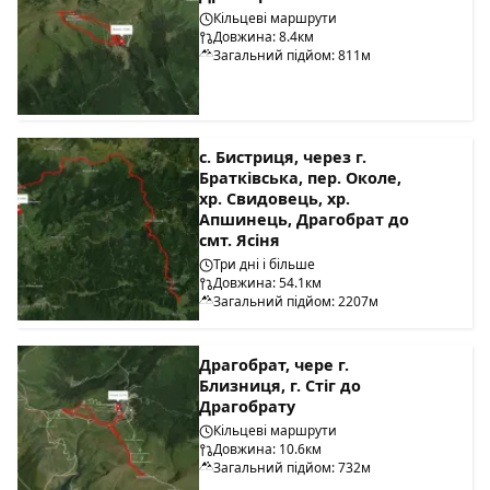
Кільцеві маршрути
Довжина: 8.4км
Загальний підйом: 811м
с. Бистриця, через г.
Братківська, пер. Околе,
хр. Свидовець, хр.
Апшинець, Драгобрат до
смт. Ясіня
Три дні і більше
Довжина: 54.1км
Загальний підйом: 2207м
Драгобрат, чере г.
Близниця, г. Стіг до
Драгобрату
Кільцеві маршрути
Довжина: 10.6км
Загальний підйом: 732м