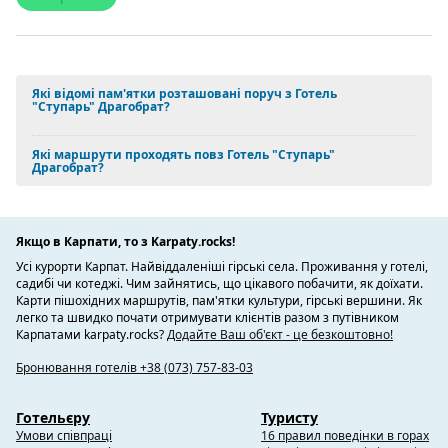
Які відомі пам'ятки розташовані поруч з Готель
"Ступарь" Драгобрат?
Які маршрути проходять повз Готель "Ступарь"
Драгобрат?
Якщо в Карпати, то з Karpaty.rocks!
Усі курорти Карпат. Найвіддаленіші гірські села. Проживання у готелі,
садибі чи котеджі. Чим зайнятись, що цікавого побачити, як доїхати.
Карти пішохідних маршрутів, пам'ятки культури, гірські вершини. Як
легко та швидко почати отримувати клієнтів разом з путівником
Карпатами karpaty.rocks?
Додайте Ваш об'єкт - це безкоштовно!
Бронювання готелів +38 (073) 757-83-03
Готельєру
Туристу
Умови співпраці
16 правил поведінки в горах