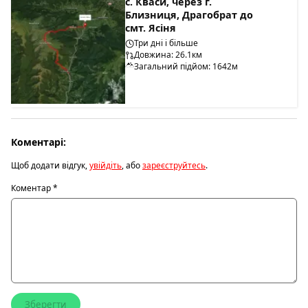
с. Кваси, через г.
Близниця, Драгобрат до
смт. Ясіня
Три дні і більше
Довжина: 26.1км
Загальний підйом: 1642м
Коментарі:
Щоб додати відгук,
увійдіть
, або
зареєструйтесь
.
Коментар
*