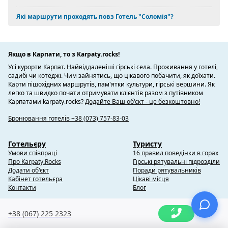
Які маршрути проходять повз Готель "Соломія"?
Якщо в Карпати, то з Karpaty.rocks!
Усі курорти Карпат. Найвіддаленіші гірські села. Проживання у готелі,
садибі чи котеджі. Чим зайнятись, що цікавого побачити, як доїхати.
Карти пішохідних маршрутів, пам'ятки культури, гірські вершини. Як
легко та швидко почати отримувати клієнтів разом з путівником
Карпатами karpaty.rocks?
Додайте Ваш об'єкт - це безкоштовно!
Бронювання готелів +38 (073) 757-83-03
Готельєру
Туристу
Умови співпраці
16 правил поведінки в горах
Про Karpaty.Rocks
Гірські рятувальні підрозділи
Додати об'єкт
Поради рятувальників
Кабінет готельєра
Цікаві місця
Контакти
Блог
+38 (067) 225 2323
Copyright @ 2010-2014 Karpaty.Rocks