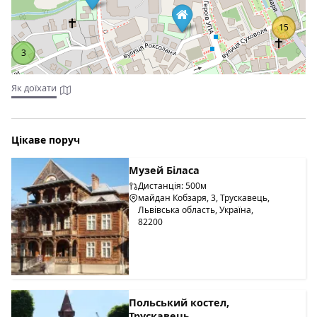
15
3
Як доїхати
Цікаве поруч
Музей Біласа
Дистанція: 500м
майдан Кобзаря, 3, Трускавець,
Львівська область, Україна,
82200
Польський костел,
Трускавець