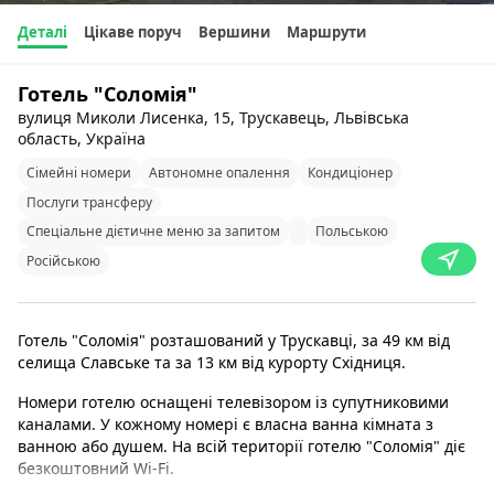
Деталі
Цікаве поруч
Вершини
Маршрути
Готель "Соломія"
вулиця Миколи Лисенка, 15, Трускавець, Львівська
область, Україна
Сімейні номери
Автономне опалення
Кондиціонер
Послуги трансферу
Спеціальне дієтичне меню за запитом
Польською
Російською
Готель "Соломія" розташований у Трускавці, за 49 км від
селища Славське та за 13 км від курорту Східниця.
Номери готелю оснащені телевізором із супутниковими
каналами. У кожному номері є власна ванна кімната з
ванною або душем. На всій території готелю "Соломія" діє
безкоштовний Wi-Fi.