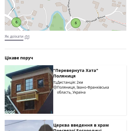
6
6
Як доїхати
Цікаве поруч
"Перевернута Хата"
Поляниця
Дистанція: 2км
Поляниця, Івано-Франківська
область, Україна
Церква введення в храм
Пресвятої Богородиці