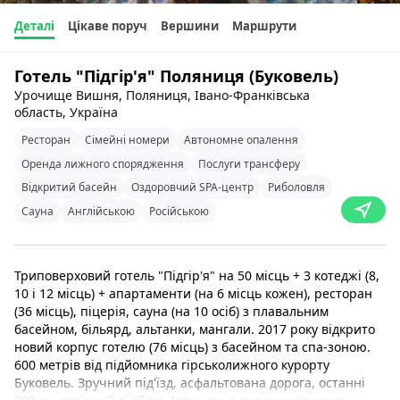
Деталі
Цікаве поруч
Вершини
Маршрути
Готель "Підгір'я" Поляниця (Буковель)
Урочище Вишня, Поляниця, Івано-Франківська
область, Україна
Ресторан
Сімейні номери
Автономне опалення
Оренда лижного спорядження
Послуги трансферу
Відкритий басейн
Оздоровчий SPA-центр
Риболовля
Сауна
Англійською
Російською
Триповерховий готель "Підгір'я" на 50 місць + 3 котеджі (8,
10 і 12 місць) + апартаменти (на 6 місць кожен), ресторан
(36 місць), піцерія, сауна (на 10 осіб) з плавальним
басейном, більярд, альтанки, мангали. 2017 року відкрито
новий корпус готелю (76 місць) з басейном та спа-зоною.
600 метрів від підйомника гірськолижного курорту
Буковель. Зручний під'їзд, асфальтована дорога, останні