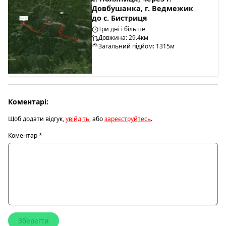
Довбушанка, г. Ведмежик
до с. Бистриця
Три дні і більше
Довжина: 29.4км
Загальний підйом: 1315м
Коментарі:
Щоб додати відгук,
увійдіть
, або
зареєструйтесь
.
Коментар
*