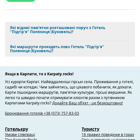
Які відомі пам'ятки розташовані поруч з Готель
"Підгір'я" Поляниця (Буковель)?
Які маршрути проходять повз Готель "Підгір'я"
Поляниця (Буковель)?
Якщо в Карпати, то з Karpaty.rocks!
Усі курорти Карпат. Найвіддаленіші гірські села. Проживання у готелі,
садибі чи котеджі. Чим зайнятись, що цікавого побачити, як доїхати.
Карти пішохідних маршрутів, пам'ятки культури, гірські вершини. Як
легко та швидко почати отримувати клієнтів разом з путівником
Карпатами karpaty.rocks?
Додайте Ваш об'єкт - це безкоштовно!
Бронювання готелів +38 (073) 757-83-03
Готельєру
Туристу
Умови співпраці
16 правил поведінки в горах
Про Karpaty.Rocks
Гірські рятувальні підрозділи