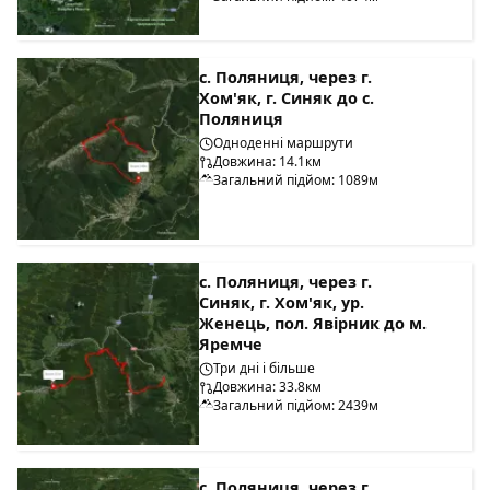
с. Поляниця, через г.
Хом'як, г. Синяк до с.
Поляниця
Одноденні маршрути
Довжина: 14.1км
Загальний підйом: 1089м
с. Поляниця, через г.
Синяк, г. Хом'як, ур.
Женець, пол. Явірник до м.
Яремче
Три дні і більше
Довжина: 33.8км
Загальний підйом: 2439м
с. Поляниця, через г.