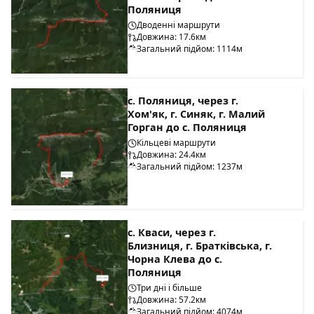
Поляниця
Дводенні маршрути
Довжина: 17.6км
Загальний підйом: 1114м
с. Поляниця, через г.
Хом'як, г. Синяк, г. Малий
Горган до с. Поляниця
Кільцеві маршрути
Довжина: 24.4км
Загальний підйом: 1237м
с. Кваси, через г.
Близниця, г. Братківська, г.
Чорна Клева до с.
Поляниця
Три дні і більше
Довжина: 57.2км
Загальний підйом: 4074м