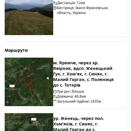
Дистанція: 12км
Бистриця, Івано-Франківська
область, Україна
Маршрути
м. Яремче, через хр.
Явірник, вдсп. Женецький
Гук, г. Хом'як, г. Синяк, г.
Малий Горган, с. Поляниця
до с. Татарів
Три дні і більше
Довжина: 46.8км
Загальний підйом: 2435м
ур. Женець, через пол.
Хом'яків, г. Синяк, г.
Малий Горган до с.