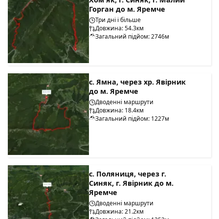
Горган до м. Яремче
Три дні і більше
Довжина: 54.3км
Загальний підйом: 2746м
с. Ямна, через хр. Явірник
до м. Яремче
Дводенні маршрути
Довжина: 18.4км
Загальний підйом: 1227м
с. Поляниця, через г.
Синяк, г. Явірник до м.
Яремче
Дводенні маршрути
Довжина: 21.2км