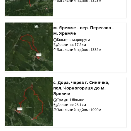
Загальний підйом: 1353м
м. Яремче - пер. Переслоп -
м. Яремче
Кільцеві маршрути
Довжина: 17.5км
Загальний підйом: 1335м
с. Дора, через г. Синячка,
пол. Чорногориця до м.
Яремче
Три дні і більше
Довжина: 26.1км
Загальний підйом: 1090м