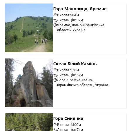
Гора Маковиця, Яремче
Висота 984м
Дистанція: 3км
Яремче, Івано-Франківська
область, Україна
Скеля Білий Камінь
Висота 538м
Дистанція: 6км
Дора, Яремче, Івано-
Франківська область, Україна
Гора Синячка
Висота 1400м
Дистанція: 7км