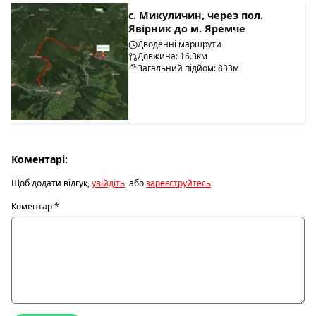
с. Микуличин, через пол.
Явірник до м. Яремче
Дводенні маршрути
Довжина: 16.3км
Загальний підйом: 833м
Коментарі:
Щоб додати відгук,
увійдіть
, або
зареєструйтесь
.
Коментар
*