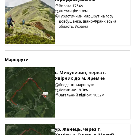
Висота 1754м
Дистанція: 13км
Туристичний маршрут на гору
Довбушанка, Івано-Франківська
область, Україна
Маршрути
с. Микуличин, через г.
Явірник до м. Яремче
Дводенні маршрути
Довжина: 19.3км
Загальний підйом: 1052м
ур. Женець, через г.
Хом'як, г. Синяк, г. Малий