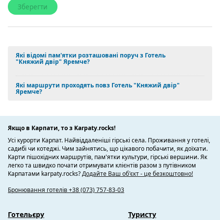
Які відомі пам'ятки розташовані поруч з Готель
"Княжий двір" Яремче?
Які маршрути проходять повз Готель "Княжий двір"
Яремче?
Якщо в Карпати, то з Karpaty.rocks!
Усі курорти Карпат. Найвіддаленіші гірські села. Проживання у готелі,
садибі чи котеджі. Чим зайнятись, що цікавого побачити, як доїхати.
Карти пішохідних маршрутів, пам'ятки культури, гірські вершини. Як
легко та швидко почати отримувати клієнтів разом з путівником
Карпатами karpaty.rocks?
Додайте Ваш об'єкт - це безкоштовно!
Бронювання готелів +38 (073) 757-83-03
Готельєру
Туристу