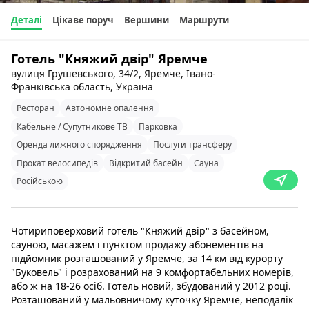
Деталі
Цікаве поруч
Вершини
Маршрути
Готель "Княжий двір" Яремче
вулиця Грушевського, 34/2, Яремче, Івано-
Франківська область, Україна
Ресторан
Автономне опалення
Кабельне / Супутникове ТВ
Парковка
Оренда лижного спорядження
Послуги трансферу
Прокат велосипедів
Відкритий басейн
Сауна
Російською
Чотириповерховий готель "Княжий двір" з басейном,
сауною, масажем і пунктом продажу абонементів на
підйомник розташований у Яремче, за 14 км від курорту
"Буковель" і розрахований на 9 комфортабельних номерів,
або ж на 18-26 осіб. Готель новий, збудований у 2012 році.
Розташований у мальовничому куточку Яремче, неподалік