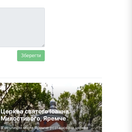
Церква святого Іоанна
Милостивого, Яремче
В околицях міста Яремче розташована церква