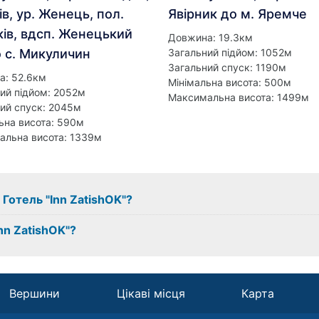
нів, ур. Женець, пол.
Явірник до м. Яремче
ків, вдсп. Женецький
Довжина: 19.3км
о с. Микуличин
Загальний підйом: 1052м
Загальний спуск: 1190м
а: 52.6км
Мінімальна висота: 500м
ий підйом: 2052м
Максимальна висота: 1499м
ий спуск: 2045м
ьна висота: 590м
альна висота: 1339м
 Готель "Inn ZatishOK"?
nn ZatishOK"?
Вершини
Цікаві місця
Карта