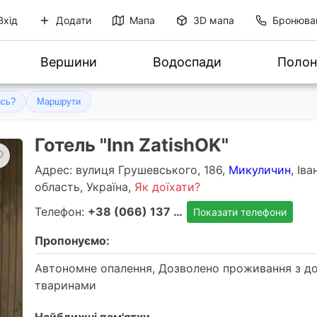
Вхід
Додати
Мапа
3D мапа
Бронюва
Вершини
Водоспади
Полон
ись?
Маршрути
Готель "Inn ZatishOK"
Адрес
: вулиця Грушевського, 186,
Микуличин
, Ів
область, Україна,
Як доїхати?
Телефон:
+38 (066) 137 6568
Показати телефони
Пропонуємо:
Автономне опалення, Дозволено проживання з д
тваринами