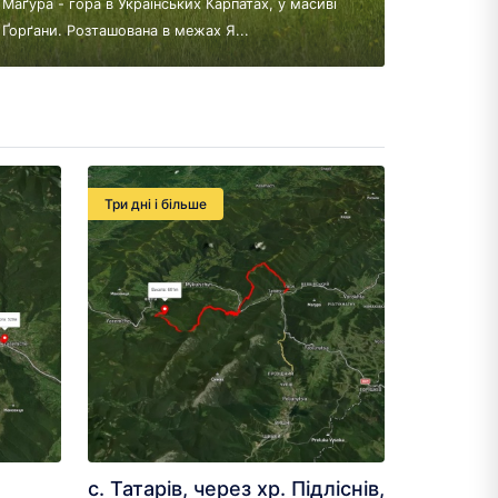
Маґура - гора в Українських Карпатах, у масиві
Ґорґани. Розташована в межах Я...
Три дні і більше
с. Татарів, через хр. Підліснів,