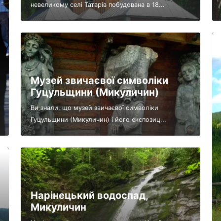
невеликому селі Татарів побудована в 18...
Музей звичаєвої символіки
Гуцульщини (Микуличин)
Ви знали, що музей звичаєвої символіки
Гуцульщини (Микуличин) і його експозиц...
Нарінецький водоспад,
Микуличин