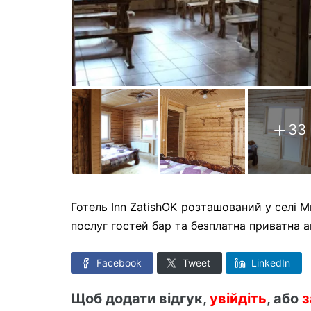
33
Готель Inn ZatishOK розташований у селі 
послуг гостей бар та безплатна приватна а
Facebook
Tweet
LinkedIn
Щоб додати відгук,
увійдіть
, або
з