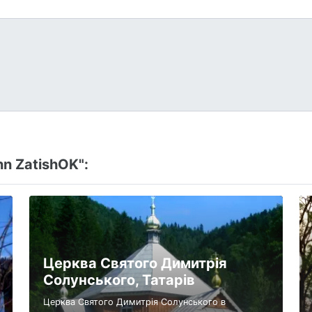
n ZatishOK":
Церква Святого Димитрія
Солунського, Татарів
Церква Святого Димитрія Солунського в