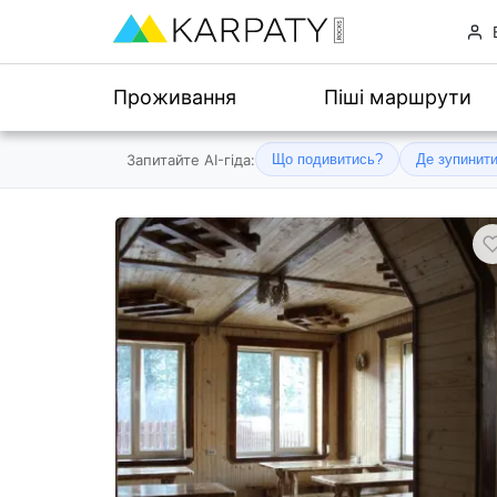
Проживання
Піші маршрути
Запитайте AI-гіда:
Що подивитись?
Де зупинит