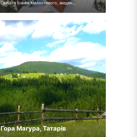
Святого Іоанна Милостивого, зведен...
Гора Магура, Татарів