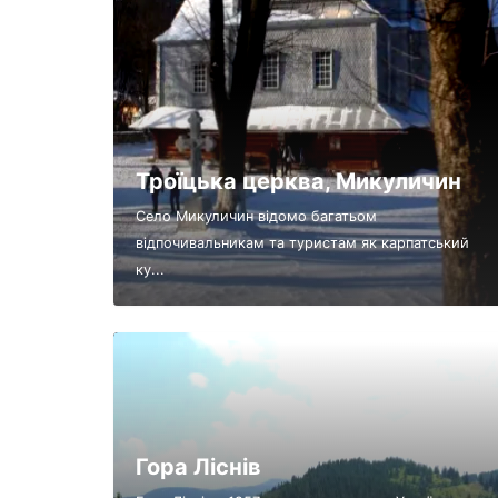
Троїцька церква, Микуличин
Село Микуличин відомо багатьом
відпочивальникам та туристам як карпатський
ку...
Гора Ліснів