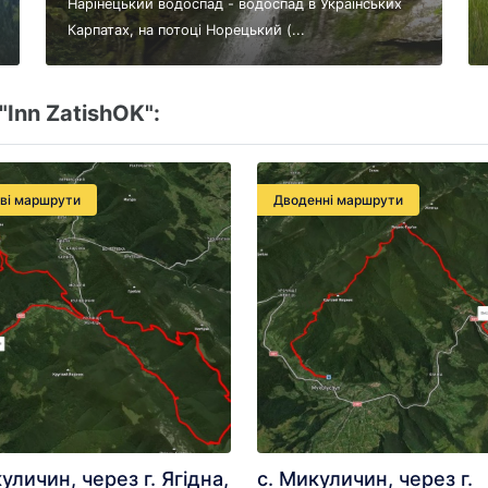
Нарінецький водоспад - водоспад в Українських
Карпатах, на потоці Норецький (...
Inn ZatishOK":
еві маршрути
Дводенні маршрути
уличин, через г. Ягідна,
с. Микуличин, через г.