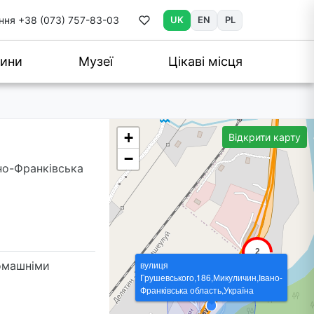
ння
+38 (073) 757-83-03
UK
EN
PL
ини
Музеї
Цікаві місця
+
Відкрити карту
−
ано-Франківська
омашніми
вулиця
Грушевського,186,Микуличин,Івано-
Франківська область,Україна