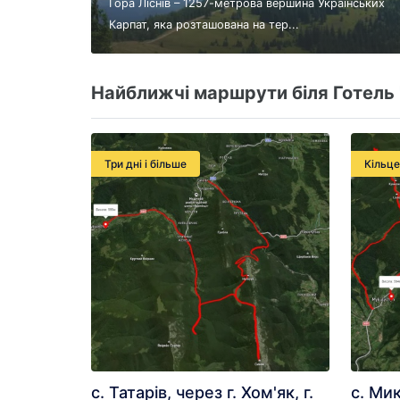
Гора Ліснів – 1257-метрова вершина Українських
Карпат, яка розташована на тер...
Найближчі маршрути біля Готель "
Три дні і більше
Кільц
с. Татарів, через г. Хом'як, г.
с. Мик