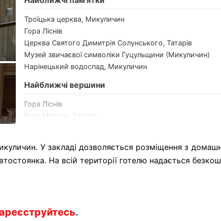
Найближчі пам'ятки
Троїцька церква, Микуличин
Гора Ліснів
Церква Святого Димитрія Солунського, Татарів
Музей звичаєвої символіки Гуцульщини (Микуличин)
Нарінецький водоспад, Микуличин
Найближчі вершини
Гора Ліснів
Гора Магура, Татарів
Гора Хом’як
Гора Маковиця, Яремче
Микуличин. У закладі дозволяється розміщення з домаш
Гора Синяк
втостоянка. На всій території готелю надається безкош
ареєструйтесь
.