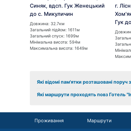
Синяк, вдсп. Гук Женецький
г. Ліс
до с. Микуличин
Хом'я
Гук д
Довжина: 32.7км
Загальний підйом: 1611м
Довжин
Загальний спуск: 1699м
Загальн
Мінімальна висота: 594м
Загальн
Максимальна висота: 1649м
Мінімал
Максим
Які відомі пам'ятки розташовані поруч з
Які маршрути проходять повз Готель "I
Проживання
Маршрути