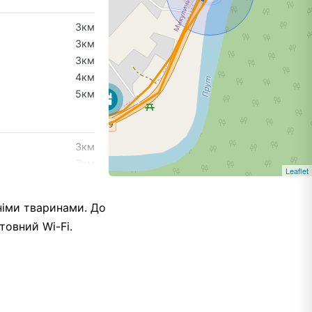
3км
3км
3км
4км
5км
3км
7км
Leaflet
7км
9км
німи тваринами. До
10км
товний Wi-Fi.