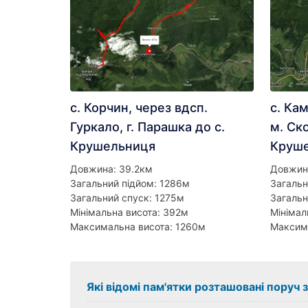
с. Корчин, через вдсп.
с. Кам
Гуркало, г. Парашка до с.
м. Ско
Крушельниця
Круш
Довжина: 39.2км
Довжина
Загальний підйом: 1286м
Загальн
Загальний спуск: 1275м
Загальн
Мінімальна висота: 392м
Мінімал
Максимальна висота: 1260м
Максим
Які відомі пам'ятки розташовані поруч 