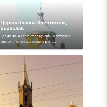
Церква Іоанна Хрестителя,
Борислав
Церква Івана Хрестителя буквально потопає в
соковитої зелені маленького місте...