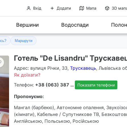
Вхід
Додати
Мапа
3D мап
Вершини
Водоспади
Полон
ись?
Маршрути
Готель "De Lisandru" Трускаве
Адрес
: вулиця Річки, 33,
Трускавець
, Львівська о
Як доїхати?
Телефон:
+38 (063) 387 5899
Показати телефони
Пропонуємо:
Мангал (барбекю), Автономне опалення, Звукоізо
(кімнати), Кабельне / Супутникове ТВ, Безкоштовн
Англійською, Польською, Російською