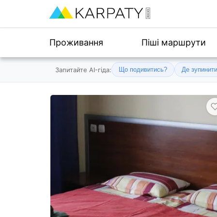
Проживання
Піші маршрути
Запитайте AI-гіда:
Що подивитись?
Де зупинит