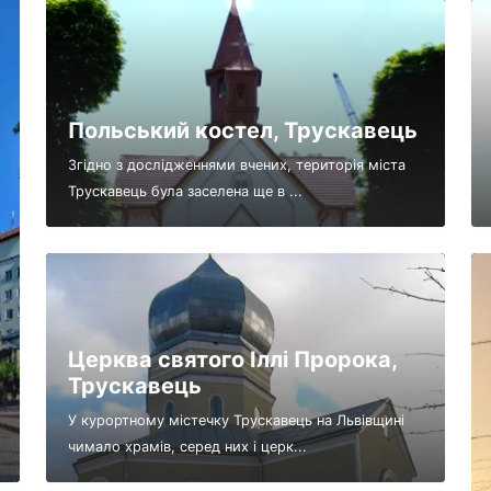
Польський костел, Трускавець
Згідно з дослідженнями вчених, територія міста
Трускавець була заселена ще в ...
Церква святого Іллі Пророка,
Трускавець
У курортному містечку Трускавець на Львівщині
чимало храмів, серед них і церк...