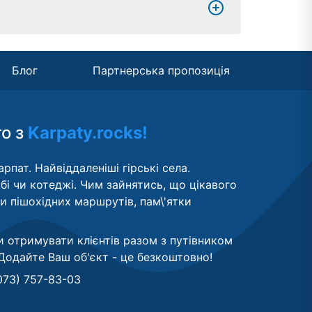
Блог
Партнерська пропозиція
то з
Karpaty.rocks!
рпат. Найвіддаленіші гірські села.
бі чи котеджі. Чим зайнятись, що цікавого
ти пішохідних маршрутів, пам\'ятки
и отримувати клієнтів разом з путівником
Додайте Ваш об'єкт - це безкоштовно
!
073) 757-83-03