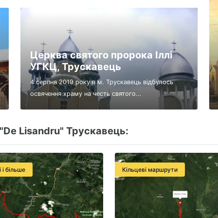
Церква святого пророка Іллі
УГКЦ, Трускавець
4 серпня 2019 року в м. Трускавець відбулось
освячення храму на честь святого...
"De Lisandru" Трускавець:
і і більше
Кільцеві маршрути