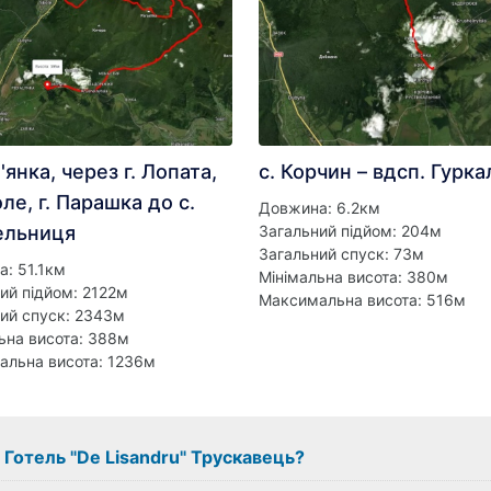
'янка, через г. Лопата,
с. Корчин – вдсп. Гурка
ле, г. Парашка до с.
Довжина: 6.2км
ельниця
Загальний підйом: 204м
Загальний спуск: 73м
: 51.1км
Мінімальна висота: 380м
ий підйом: 2122м
Максимальна висота: 516м
ий спуск: 2343м
ьна висота: 388м
альна висота: 1236м
з Готель "De Lisandru" Трускавець?