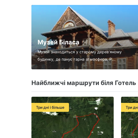
Музей Біласа
Музей знаходиться у старому дерев'яному
будинку, де панує гарна атмосфера. Р...
Найближчі маршрути біля Готель 
Три дні і більше
Три дн