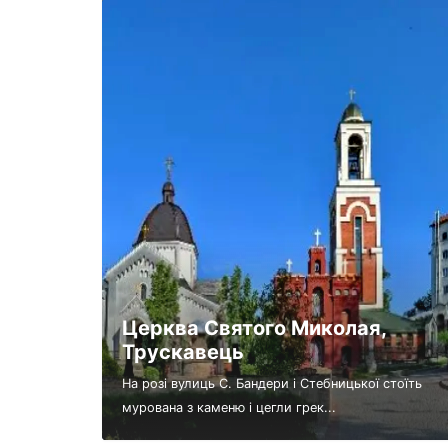
Церква Святого Миколая,
Трускавець
На розі вулиць С. Бандери і Стебницької стоїть
мурована з каменю і цегли грек...