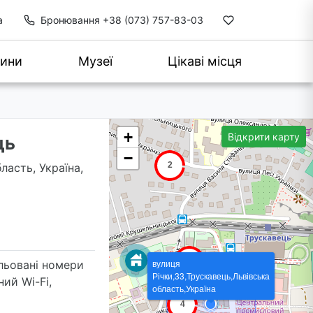
а
Бронювання
+38 (073) 757-83-03
ини
Музеї
Цікаві місця
+
Відкрити карту
ць
−
бласть, Україна,
вулиця
льовані номери
Річки,33,Трускавець,Львівська
ий Wi-Fi,
область,Україна