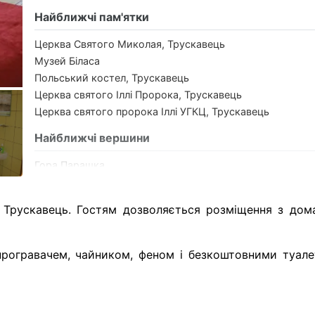
Найближчі пам'ятки
Церква Святого Миколая, Трускавець
Музей Біласа
Польський костел, Трускавець
Церква святого Іллі Пророка, Трускавець
Церква святого пророка Іллі УГКЦ, Трускавець
Найближчі вершини
Гора Парашка
Гора Ключ
Гора Яворинка
і Трускавець. Гостям дозволяється розміщення з дом
Гора Лопата
Гора Яворина
програвачем, чайником, феном і безкоштовними туал