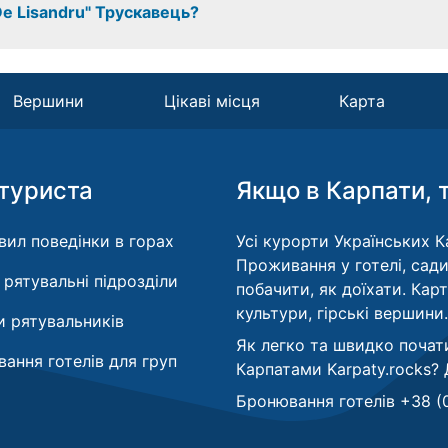
e Lisandru" Трускавець?
Вершини
Цікаві місця
Карта
туриста
Якщо в Карпати, 
вил поведінки в горах
Усі курорти Українських Ка
Проживання у готелі, сади
і рятувальні підрозділи
побачити, як доїхати. Кар
культури, гірські вершини.
 рятувальників
Як легко та швидко почат
ання готелів для груп
Карпатами Karpaty.rocks?
Бронювання готелів +38 (