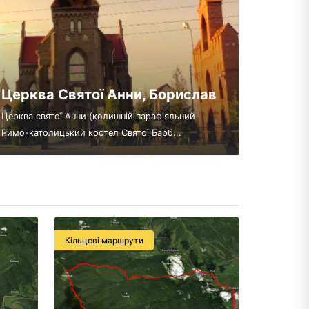
Церква Святої Анни, Борислав
Церква святої Анни (колишній парафіяльний
Римо-католицький костел Святої Барб...
Кільцеві маршрути