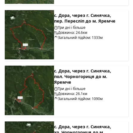
с. Дора, через г. Синячка,
пер. Пересліп до м. Яремче
Три дні і більше
Довжина: 24.6км
Загальний підйом: 1333м
с. Дора, через г. Синячка,
пол. Чорногориця до м.
Яремче
Три дні і більше
Довжина: 26.1км
Загальний підйом: 1090м
с. Дора, через г. Синячка,
хр. Чорногориця до м.