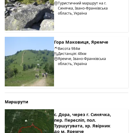
Туристичний маршрут на г.
Синячка, Івано-Франківська
область, Україна
Гора Маковиця, Яремче
Висота 984м
Дистанція: 48км
Яремче, Івано-Франківська
область, Україна
Маршрути
с. Дора, через г. Синячка,
пер. Пересліп, пол.
Туршугувата, хр. Явірник
до м. Яремче