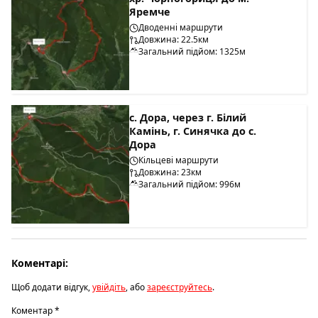
Яремче
Дводенні маршрути
Довжина: 22.5км
Загальний підйом: 1325м
с. Дора, через г. Білий
Камінь, г. Синячка до с.
Дора
Кільцеві маршрути
Довжина: 23км
Загальний підйом: 996м
Коментарі:
Щоб додати відгук,
увійдіть
, або
зареєструйтесь
.
Коментар
*