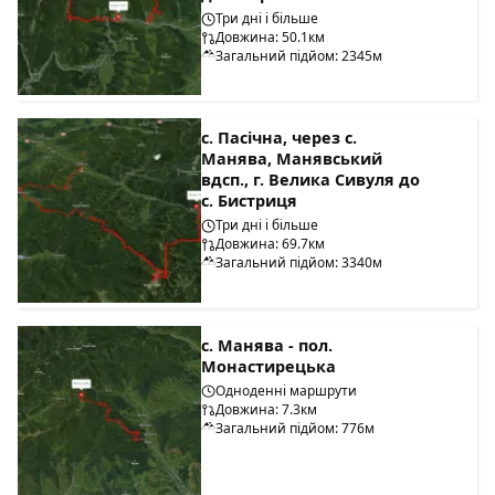
Три дні і більше
Довжина: 50.1км
Загальний підйом: 2345м
с. Пасічна, через с.
Манява, Манявський
вдсп., г. Велика Сивуля до
с. Бистриця
Три дні і більше
Довжина: 69.7км
Загальний підйом: 3340м
с. Манява - пол.
Монастирецька
Одноденні маршрути
Довжина: 7.3км
Загальний підйом: 776м