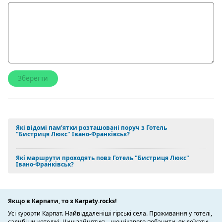
Які відомі пам'ятки розташовані поруч з Готель
"Бистриця Люкс" Івано-Франківськ?
Які маршрути проходять повз Готель "Бистриця Люкс"
Івано-Франківськ?
Якщо в Карпати, то з Karpaty.rocks!
Усі курорти Карпат. Найвіддаленіші гірські села. Проживання у готелі,
садибі чи котеджі. Чим зайнятись, що цікавого побачити, як доїхати.