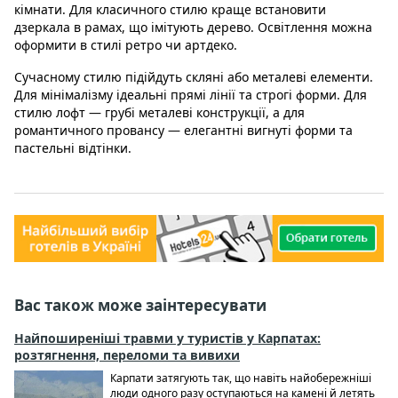
кімнати. Для класичного стилю краще встановити
дзеркала в рамах, що імітують дерево. Освітлення можна
оформити в стилі ретро чи артдеко.
Сучасному стилю підійдуть скляні або металеві елементи.
Для мінімалізму ідеальні прямі лінії та строгі форми. Для
стилю лофт — грубі металеві конструкції, а для
романтичного провансу — елегантні вигнуті форми та
пастельні відтінки.
Вас також може заінтересувати
Найпоширеніші травми у туристів у Карпатах:
розтягнення, переломи та вивихи
Карпати затягують так, що навіть найобережніші
люди одного разу оступаються на камені й летять