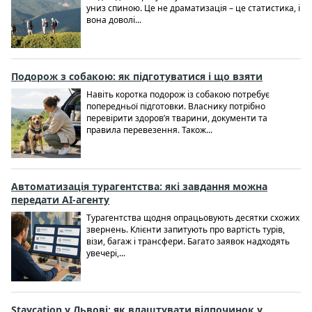
униз спиною. Це не драматизація – це статистика, і
вона доволі...
Подорож з собакою: як підготуватися і що взяти
Навіть коротка подорож із собакою потребує
попередньої підготовки. Власнику потрібно
перевірити здоров’я тварини, документи та
правила перевезення. Також...
Автоматизація турагентства: які завдання можна
передати AI-агенту
Турагентства щодня опрацьовують десятки схожих
звернень. Клієнти запитують про вартість турів,
візи, багаж і трансфери. Багато заявок надходять
увечері,...
Staycation у Львові: як влаштувати відпочинок у