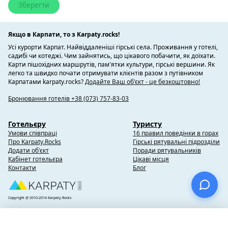
Якщо в Карпати, то з Karpaty.rocks!
Усі курорти Карпат. Найвіддаленіші гірські села. Проживання у готелі,
садибі чи котеджі. Чим зайнятись, що цікавого побачити, як доїхати.
Карти пішохідних маршрутів, пам'ятки культури, гірські вершини. Як
легко та швидко почати отримувати клієнтів разом з путівником
Карпатами karpaty.rocks?
Додайте Ваш об'єкт - це безкоштовно!
Бронювання готелів +38 (073) 757-83-03
Готельєру
Туристу
Умови співпраці
16 правил поведінки в горах
Про Karpaty.Rocks
Гірські рятувальні підрозділи
Додати об'єкт
Поради рятувальників
Кабінет готельєра
Цікаві місця
Контакти
Блог
Copyright @ 2010-2014 Karpaty.Rocks