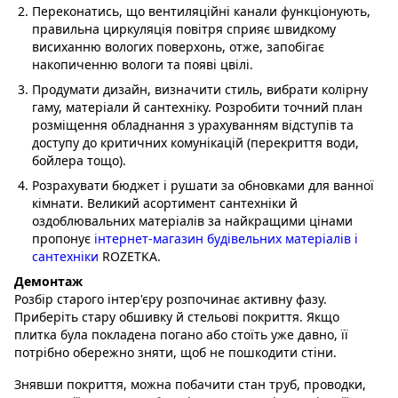
Переконатись, що вентиляційні канали функціонують,
правильна циркуляція повітря сприяє швидкому
висиханню вологих поверхонь, отже, запобігає
накопиченню вологи та появі цвілі.
Продумати дизайн, визначити стиль, вибрати колірну
гаму, матеріали й сантехніку. Розробити точний план
розміщення обладнання з урахуванням відступів та
доступу до критичних комунікацій (перекриття води,
бойлера тощо).
Розрахувати бюджет і рушати за обновками для ванної
кімнати. Великий асортимент сантехніки й
оздоблювальних матеріалів за найкращими цінами
пропонує
інтернет-магазин будівельних матеріалів і
сантехніки
ROZETKA.
Демонтаж
Розбір старого інтер'єру розпочинає активну фазу.
Приберіть стару обшивку й стельові покриття. Якщо
плитка була покладена погано або стоїть уже давно, її
потрібно обережно зняти, щоб не пошкодити стіни.
Знявши покриття, можна побачити стан труб, проводки,