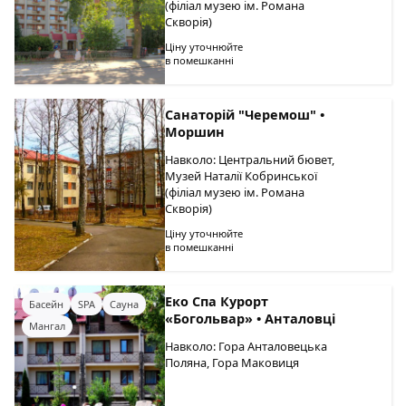
(філіал музею ім. Романа
Скворія)
Ціну уточнюйте
в помешканні
Санаторій "Черемош" •
Моршин
Навколо: Центральний бювет,
Музей Наталії Кобринської
(філіал музею ім. Романа
Скворія)
Ціну уточнюйте
в помешканні
Еко Спа Курорт
Басейн
SPA
Сауна
«Богольвар» • Анталовці
Мангал
Навколо: Гора Анталовецька
Поляна, Гора Маковиця