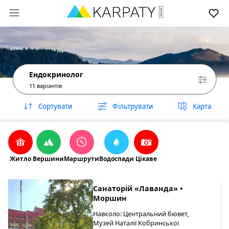
Ендокринолог
11 варіантів
Сортувати
Фільтрувати
Карта
Житло
Вершини
Маршрути
Водоспади
Цікаве
Санаторій «Лаванда» •
Моршин
Навколо: Центральний бювет,
Музей Наталії Кобринської