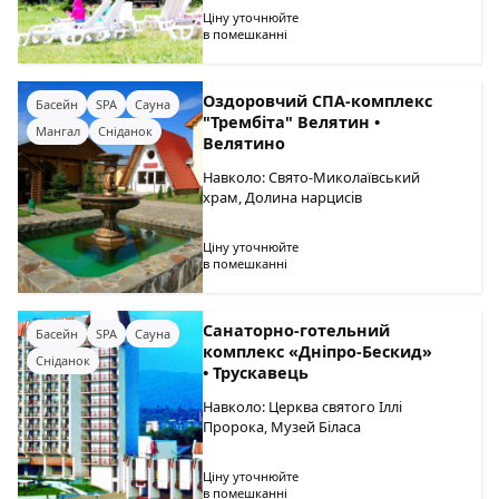
Ціну уточнюйте
в помешканні
Оздоровчий СПА-комплекс
Басейн
SPA
Сауна
"Трембіта" Велятин •
Мангал
Сніданок
Велятино
Навколо: Свято-Миколаївський
храм, Долина нарцисів
Ціну уточнюйте
в помешканні
Cанаторно-готельний
Басейн
SPA
Сауна
комплекс «Дніпро-Бескид»
Сніданок
• Трускавець
Навколо: Церква святого Іллі
Пророка, Музей Біласа
Ціну уточнюйте
в помешканні