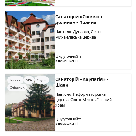
Санаторій «Сонячна
долина» • Поляна
Навколо: Дунавка, Свято-
Михайлівська церква
Ціну уточнюйте
в помешканні
Санаторій «Карпатія» •
Басейн
SPA
Сауна
Шаян
Сніданок
Навколо: Реформаторська
церква, Свято-Миколаївський
храм
Ціну уточнюйте
в помешканні