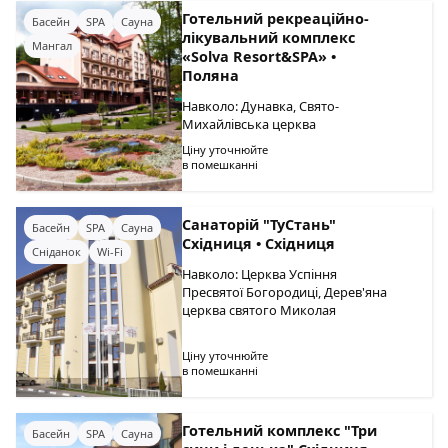
Готельний рекреаційно-
Басейн
SPA
Сауна
лікувальний комплекс
Мангал
«Solva Resort&SPA» •
Поляна
Навколо: Дунавка, Свято-
Михайлівська церква
Ціну уточнюйте
в помешканні
Санаторій "ТуСтань"
Басейн
SPA
Сауна
Східниця • Східниця
Сніданок
Wi-Fi
Навколо: Церква Успіння
Пресвятої Богородиці, Дерев'яна
церква святого Миколая
Ціну уточнюйте
в помешканні
Готельний комплекс "Три
Басейн
SPA
Сауна