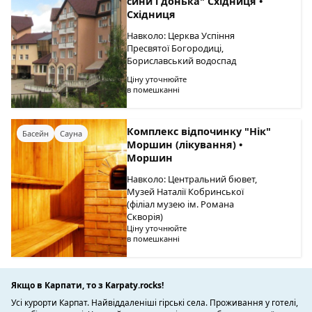
сини і донька" Східниця •
Східниця
Навколо: Церква Успіння
Пресвятої Богородиці,
Бориславський водоспад
Ціну уточнюйте
в помешканні
Комплекс відпочинку "Нік"
Басейн
Сауна
Моршин (лікування) •
Моршин
Навколо: Центральний бювет,
Музей Наталії Кобринської
(філіал музею ім. Романа
Скворія)
Ціну уточнюйте
в помешканні
Якщо в Карпати, то з Karpaty.rocks!
Усі курорти Карпат. Найвіддаленіші гірські села. Проживання у готелі,