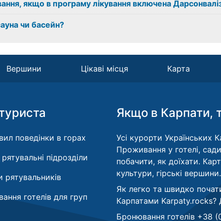
ання, якщо в програму лікування включена Дарсонвалі
сауна чи басейн?
Вершини
Цікаві місця
Карта
туриста
Якщо в Карпати, 
вил поведінки в горах
Усі курорти Українських Ка
Проживання у готелі, сади
і рятувальні підрозділи
побачити, як доїхати. Кар
культури, гірські вершини.
 рятувальників
Як легко та швидко почат
ання готелів для груп
Карпатами Karpaty.rocks?
Бронювання готелів +38 (