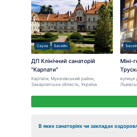
Сауна
Басейн
Басей
ДП Клінічний санаторій
Міні-
"Карпати"
Труск
Карпати, Мукачівський район,
вулиця 
Закарпатська область, Україна
Львівсь
В яких санаторіях чи закладах оздоров