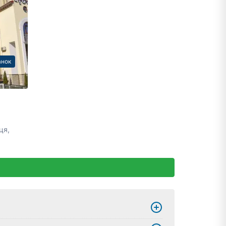
анок
ця,