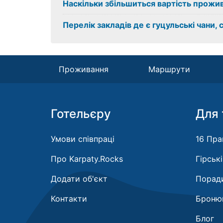
Наскільки збільшиться вартість прожив
Перелік закладів де є гуцульські чани, 
Проживання
Маршрути
Готельєру
Для 
Умови співпраці
16 Пра
Про Karpaty.Rocks
Гірськ
Додати об'єкт
Поради
Контакти
Бронюв
Блог