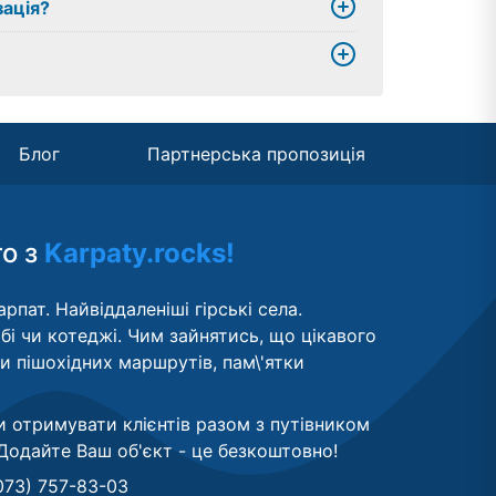
зація?
Блог
Партнерська пропозиція
то з
Karpaty.rocks!
рпат. Найвіддаленіші гірські села.
бі чи котеджі. Чим зайнятись, що цікавого
ти пішохідних маршрутів, пам\'ятки
и отримувати клієнтів разом з путівником
Додайте Ваш об'єкт - це безкоштовно
!
073) 757-83-03