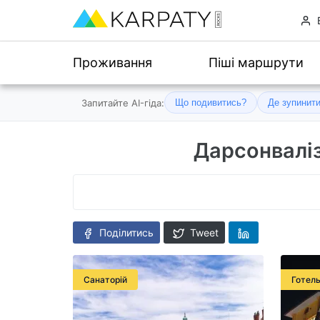
Проживання
Піші маршрути
Запитайте AI-гіда:
Що подивитись?
Де зупинит
Дарсонваліз
Поділитись
Tweet
Санаторій
Готел