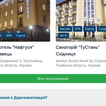
Басейн
SPA
Сауна
Снід
н
SPA
Сауна
Wi-Fi
готель "Нафтуся"
Санаторій "ТуСтань"
авець
Східниця
Джерельна 3, Трускавець,
вулиця Золота Баня 2а, Східни
ка область, Україна
Львівська область, Україна
Все проживання
лення є Дарсонвалізація?