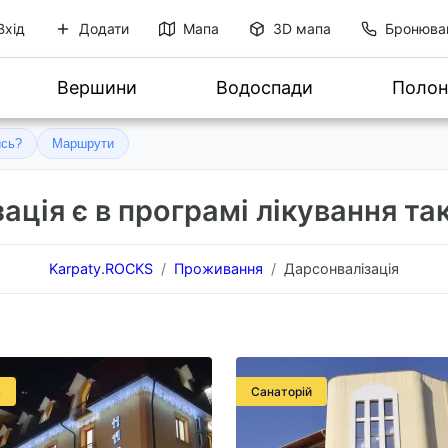
Вхід
Додати
Мапа
3D мапа
Бронюва
Вершини
Водоспади
Полон
ись?
Маршрути
ація є в програмі лікування так
Karpaty.ROCKS
Проживання
Дарсонвалізація
ь
Санаторій