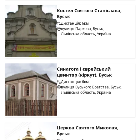
Костел Святого Станіслава,
Буськ
Дистанція: 6км
вулиця Паркова, Буськ,
Львівська область, Україна
Синагога і єврейський
цвинтар (кіркут), Буськ
Дистанція: 6км
вулиця Буського Братства, Буськ,
Львівська область, Україна
Церква Святого Миколая,
Буськ