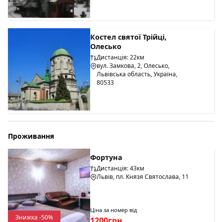
Костел святої Трійці,
Олесько
Дистанція: 22км
вул. Замкова, 2, Олесько,
Львівська область, Україна,
80533
Проживання
Фортуна
Дистанція: 43км
Львів, пл. Князя Святослава, 11
Ціна за номер від
Знижка -50%
1200грн