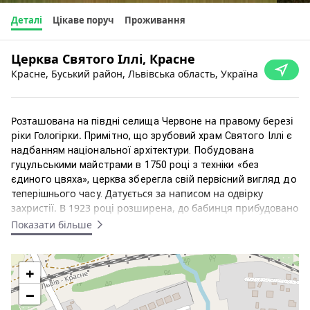
Деталі
Цікаве поруч
Проживання
Церква Святого Іллі, Красне
Красне, Буський район, Львівська область, Україна
Розташована
на правому березі
на півдні селища Червоне
ріки Гологірки.
Примітно, що
зрубовий храм Святого Іллі є
надбанням національної архітектури.
Побудована
гуцульськими майстрами
в 1750 році з техніки «без
єдиного цвяха», церква зберегла свій первісний вигляд до
Датується за написом на одвірку
теперішнього часу.
захристії. В 1923 році розширена, до бабинця прибудовано
присінок, до вівтаря – ризниця і захристія (сюди
Показати більше
перенесено двері від бабинця).
Сьогодні її відвідують
тільки місцеві парафіяни і випадкові туристи. Але кілька
століть тому храм був найбільшим релігійною спорудою
+
усього Буського району Львівщини.
−
Дерев’яна, тризрубна, триверха. Складається з