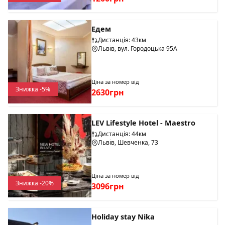
Едем
Дистанція: 43км
Львів, вул. Городоцька 95А
Ціна за номер від
Знижка -5%
2630грн
LEV Lifestyle Hotel - Maestro
Дистанція: 44км
Львів, Шевченка, 73
Ціна за номер від
Знижка -20%
3096грн
Holiday stay Nika