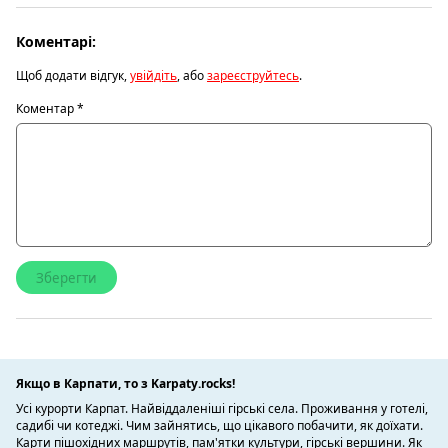
Коментарі:
Щоб додати відгук,
увійдіть
, або
зареєструйтесь
.
Коментар
*
Якщо в Карпати, то з Karpaty.rocks!
Усі курорти Карпат. Найвіддаленіші гірські села. Проживання у готелі,
садибі чи котеджі. Чим зайнятись, що цікавого побачити, як доїхати.
Карти пішохідних маршрутів, пам'ятки культури, гірські вершини. Як