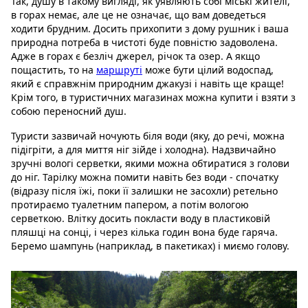
Так, душу в такому вигляді, як уявляють собі міські жителі,
в горах немає, але це не означає, що вам доведеться
ходити брудним. Досить прихопити з дому рушник і ваша
природна потреба в чистоті буде повністю задоволена.
Адже в горах є безліч джерел, річок та озер. А якщо
пощастить, то на
маршруті
може бути цілий водоспад,
який є справжнім природним джакузі і навіть ще краще!
Крім того, в туристичних магазинах можна купити і взяти з
собою переносний душ.
Туристи зазвичай ночують біля води (яку, до речі, можна
підігріти, а для миття ніг зійде і холодна). Надзвичайно
зручні вологі серветки, якими можна обтиратися з голови
до ніг. Тарілку можна помити навіть без води - спочатку
(відразу після їжі, поки її залишки не засохли) ретельно
протираємо туалетним папером, а потім вологою
серветкою. Влітку досить покласти воду в пластиковій
пляшці на сонці, і через кілька годин вона буде гаряча.
Беремо шампунь (наприклад, в пакетиках) і миємо голову.