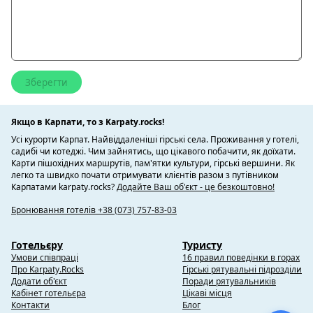
Якщо в Карпати, то з Karpaty.rocks!
Усі курорти Карпат. Найвіддаленіші гірські села. Проживання у готелі,
садибі чи котеджі. Чим зайнятись, що цікавого побачити, як доїхати.
Карти пішохідних маршрутів, пам'ятки культури, гірські вершини. Як
легко та швидко почати отримувати клієнтів разом з путівником
Карпатами karpaty.rocks?
Додайте Ваш об'єкт - це безкоштовно!
Бронювання готелів +38 (073) 757-83-03
Готельєру
Туристу
Умови співпраці
16 правил поведінки в горах
Про Karpaty.Rocks
Гірські рятувальні підрозділи
Додати об'єкт
Поради рятувальників
Кабінет готельєра
Цікаві місця
Контакти
Блог