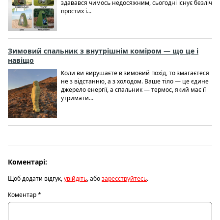
здавався чимось недосяжним, сьогодні існує безліч
простих і...
Зимовий спальник з внутрішнім коміром — що це і
навіщо
Коли ви вирушаєте в зимовий похід, то змагаєтеся
не з відстанню, а з холодом. Ваше тіло — це єдине
джерело енергії, а спальник — термос, який має її
утримати...
Коментарі:
Щоб додати відгук,
увійдіть
, або
зареєструйтесь
.
Коментар
*