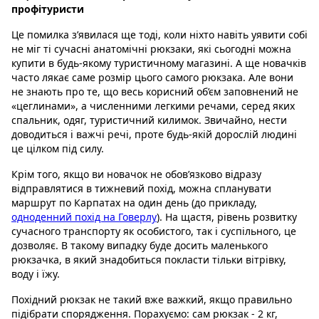
профітуристи
Це помилка з’явилася ще тоді, коли ніхто навіть уявити собі
не міг ті сучасні анатомічні рюкзаки, які сьогодні можна
купити в будь-якому туристичному магазині. А ще новачків
часто лякає саме розмір цього самого рюкзака. Але вони
не знають про те, що весь корисний об’єм заповнений не
«цеглинами», а численними легкими речами, серед яких
спальник, одяг, туристичний килимок. Звичайно, нести
доводиться і важчі речі, проте будь-якій дорослій людині
це цілком під силу.
Крім того, якщо ви новачок не обов’язково відразу
відправлятися в тижневий похід, можна спланувати
маршрут по Карпатах на один день (до прикладу,
одноденний похід на Говерлу
). На щастя, рівень розвитку
сучасного транспорту як особистого, так і суспільного, це
дозволяє. В такому випадку буде досить маленького
рюкзачка, в який знадобиться покласти тільки вітрівку,
воду і їжу.
Похідний рюкзак не такий вже важкий, якщо правильно
підібрати спорядження. Порахуємо: сам рюкзак - 2 кг,